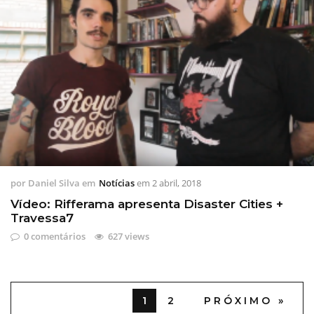
por
Daniel Silva
em
Notícias
em
2 abril, 2018
Vídeo: Rifferama apresenta Disaster Cities +
Travessa7
0 comentários
627 views
1
2
PRÓXIMO »