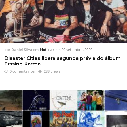
por
Daniel Silva
em
Notícias
em
29 setembro, 2020
Disaster Cities libera segunda prévia do álbum
Erasing Karma
0 comentários
283 views