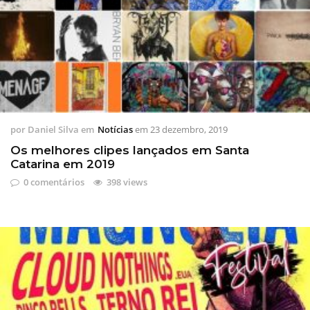
por
Daniel Silva
em
Notícias
em
23 dezembro, 2019
Os melhores clipes lançados em Santa
Catarina em 2019
0 comentários
398 views