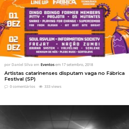
por
Daniel Silva
em
Eventos
em
17 setembro, 2018
Artistas catarinenses disputam vaga no Fábrica
Festival (SP)
0 comentários
333 views