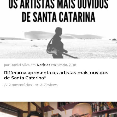
por
Daniel Silva
em
Notícias
em
8 maio, 2018
Rifferama apresenta os artistas mais ouvidos
de Santa Catarina*
2 comentários
2179 views