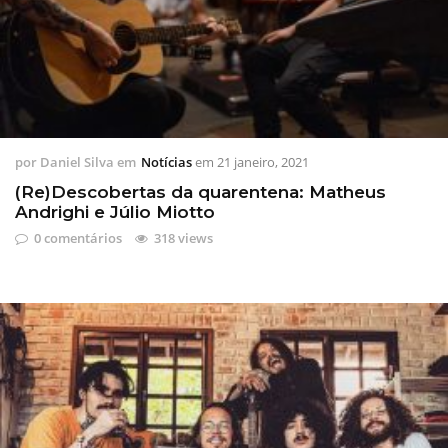
por
Daniel Silva
em
Notícias
em
21 janeiro, 2021
(Re)Descobertas da quarentena: Matheus
Andrighi e Júlio Miotto
0 comentários
318 views