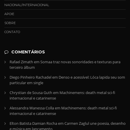
NACIONAL/INTERNACIONAL
APOIE
SOBRE
CONTATO
COMENTÁRIOS
Rafael Zimath
em
Somaa traz novas sonoridades e texturas para
terceiro álbum
Diego Pinheiro Rachadel
em
Denso e acessível: Lóca lapida seu som
particular em single
Chrystian de Sousa Guth
em
Machinemens: death metal sci-fi
internacional e catarinense
Alessandra Wanessa Colla
em
Machinemens: death metal sci-fi
internacional e catarinense
Elton Batista Damian Rocha
em
Carmen Zaglul une poesia, desenho
e música em lançamento