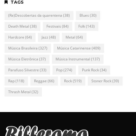
TAGS
(Re)Descobertas da quarentena
(38)
Blues
(30)
Death Metal
(38)
Festivais
(84)
Folk
(143)
Hardcore
(64)
Jazz
(48)
Metal
(64)
Música Brasileira
(327)
Música Catarinense
(409)
Música Eletrônica
(37)
Música Instrumental
(137)
Parafuso Silvestre
(33)
Pop
(274)
Punk Rock
(34)
Rap
(118)
Reggae
(66)
Rock
(519)
Stoner Rock
(39)
Thrash Metal
(32)