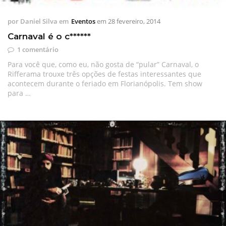
por
Daniel Silva
em
Eventos
em
28 fevereiro, 2014
Carnaval é o c******
1 comentário
Para você que, como eu, não gosta de “pular” Carnaval, o
Rifferama trouxe três opções de festas interessantes que
acontecem durante o feriado em Florianópolis. Tem show
para …