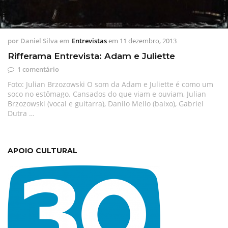
por
Daniel Silva
em
Entrevistas
em
11 dezembro, 2013
Rifferama Entrevista: Adam e Juliette
1 comentário
Foto: Julian Brzozowski O som da Adam e Juliette é como um
soco no estômago. Cansados do que viam e ouviam, Julian
Brzozowski (vocal e guitarra), Danilo Mello (baixo), Gabriel
Dutra …
APOIO CULTURAL