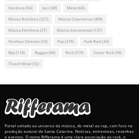
Hardcore
(64)
Jazz
(48)
Metal
(64)
Música Brasileira
(327)
Música Catarinense
(409)
Música Eletrônica
(37)
Música Instrumental
(137)
Parafuso Silvestre
(33)
Pop
(274)
Punk Rock
(34)
Rap
(118)
Reggae
(66)
Rock
(519)
Stoner Rock
(39)
Thrash Metal
(32)
Portal voltado ao universo da música, do metal ao rap, com foco na
produção autoral de Santa Catarina. Notícias, entrevistas, resenhas
e eventos. O nome Rifferama é uma clara associação ao rock, o