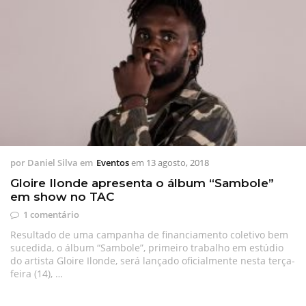
por
Daniel Silva
em
Eventos
em
13 agosto, 2018
Gloire Ilonde apresenta o álbum “Sambole”
em show no TAC
1 comentário
Resultado de uma campanha de financiamento coletivo bem
sucedida, o álbum “Sambole”, primeiro trabalho em estúdio
do artista Gloire Ilonde, será lançado oficialmente nesta terça-
feira (14), …