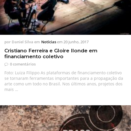
por
Daniel Silva
em
Notícias
em
20 junho, 2017
Cristiano Ferreira e Gloire Ilonde em
financiamento coletivo
0 comentários
Foto: Luiza Filippo As plataformas de financiamento coletivo
se tornaram ferramentas importantes para a propagação da
arte como um todo no Brasil. Nos últimos anos, projetos dos
mais …