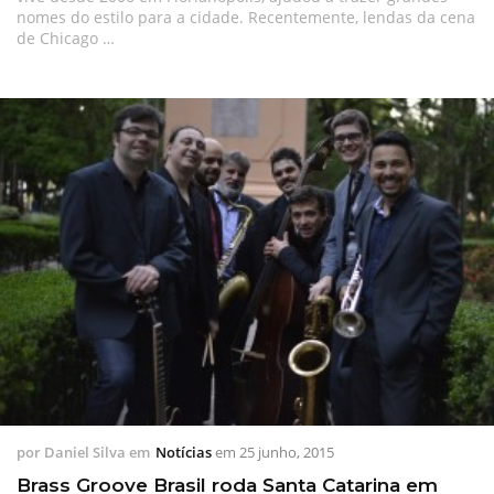
nomes do estilo para a cidade. Recentemente, lendas da cena
de Chicago …
por
Daniel Silva
em
Notícias
em
25 junho, 2015
Brass Groove Brasil roda Santa Catarina em