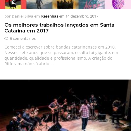
por
Daniel Silva
em
Resenhas
em
14 dezembro, 2017
Os melhores trabalhos lançados em Santa
Catarina em 2017
6 comentários
Comecei a escrever sobre bandas catarinenses em 2010.
Nesses sete anos que se passaram, o salto foi gigante, em
quantidade, qualidade e profissionalismo. A criação do
Rifferama não só abriu …