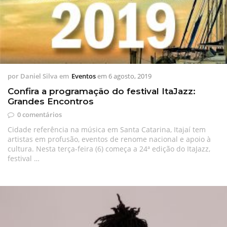
por
Daniel Silva
em
Eventos
em
6 agosto, 2019
Confira a programação do festival ItaJazz:
Grandes Encontros
0 comentários
Cidade referência na música em Santa Catarina, Itajaí tem
artistas em profusão, eventos de renome nacional e apoio à
cultura. Nesta terça-feira (6) começa a 24ª edição do ItaJazz,
festival …