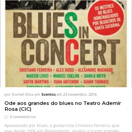
por
Daniel Silva
em
Eventos
em
23 novembro, 2016
Ode aos grandes do blues no Teatro Ademir
Rosa (CIC)
0 comentários
Apaixonado por blues, o guitarrista Cristiano Ferreira, que
vive desde 2006 em Florianópolis, ajudou a trazer grandes