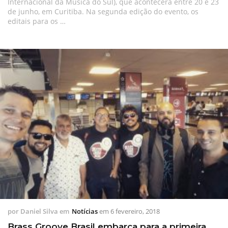
Internacional da Música do Sul), que acontecerá entre 20 e 23
de junho, em Curitiba. Na segunda edição do evento, os
editais para os …
por
Daniel Silva
em
Notícias
em
6 fevereiro, 2018
Brass Groove Brasil embarca para a primeira