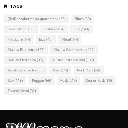
TAGS
(Re)Descobertas da quarentena
(38)
Blues
(30)
Death Metal
(38)
Festivais
(84)
Folk
(143)
Hardcore
(64)
Jazz
(48)
Metal
(64)
Música Brasileira
(327)
Música Catarinense
(409)
Música Eletrônica
(37)
Música Instrumental
(137)
Parafuso Silvestre
(33)
Pop
(274)
Punk Rock
(34)
Rap
(118)
Reggae
(66)
Rock
(519)
Stoner Rock
(39)
Thrash Metal
(32)