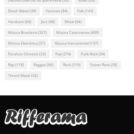
(Re)Descobertas da quarentena
(38)
Blues
(30)
Death Metal
(38)
Festivais
(84)
Folk
(143)
Hardcore
(64)
Jazz
(48)
Metal
(64)
Música Brasileira
(327)
Música Catarinense
(409)
Música Eletrônica
(37)
Música Instrumental
(137)
Parafuso Silvestre
(33)
Pop
(274)
Punk Rock
(34)
Rap
(118)
Reggae
(66)
Rock
(519)
Stoner Rock
(39)
Thrash Metal
(32)