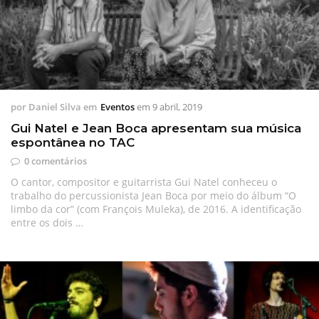
por
Daniel Silva
em
Eventos
em
9 abril, 2019
Gui Natel e Jean Boca apresentam sua música
espontânea no TAC
0 comentários
O cantor, compositor e guitarrista Gui Natel conheceu o
trabalho do percussionista Jean Boca por meio do álbum “O
limbo da cor” (com François Muleka), de 2016. A identificação
entre os dois …