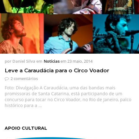
por
Daniel Silva
em
Notícias
em
23 maio, 2014
Leve a Caraudácia para o Circo Voador
2 comentários
Foto: Divulgação A Caraudácia, uma das bandas mais
promissoras de Santa Catarina, está participando de um
concurso para tocar no Circo Voador, no Rio de Janeiro, palco
histórico para a …
APOIO CULTURAL