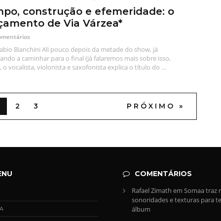
po, construção e efemeridade: o
çamento de Via Várzea*
omentários
abio Bianchini Ali pouco depois da metade do show, já
ndo a caminhar para o final (já falaremos mais sobre isso,
, o vocalista, violonista e saxofonista explica o título do …
2
3
PRÓXIMO »
ENU
COMENTÁRIOS
Rafael Zimath
em
Somaa traz 
sonoridades e texturas para te
álbum
A