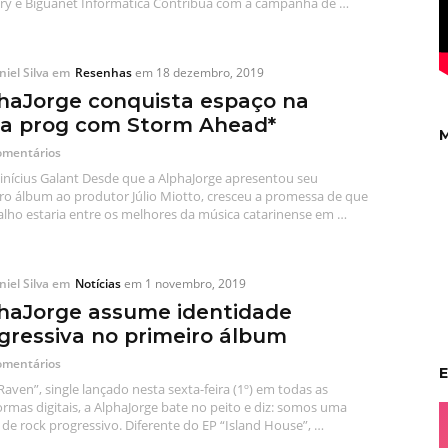
lery e Biguanet Informática Contribua com a campanha de …
iel Silva
em
Resenhas
em
18 dezembro, 2019
haJorge conquista espaço na
a prog com Storm Ahead*
M
omentários
inícius Galant Desde que a AlphaJorge apresentou seu
ro álbum ao produtor Júlio Miotto, cresceu a promessa de que
alho estaria entre os melhores da música catarinense em …
iel Silva
em
Notícias
em
1 novembro, 2019
haJorge assume identidade
gressiva no primeiro álbum
omentários
E
aven”, single lançado nesta sexta-feira (1º) em todas as
ormas digitais, a AlphaJorge bate no peito e diz: somos uma
de rock progressivo. Diferente do EP “Island House”, …