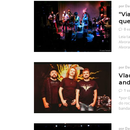
por
Dan
“Vi
que
0 c
Leia t
Alvora
Alvora
por
Dan
Vla
and
1 c
*por G
do roc
banda 
por
Dan