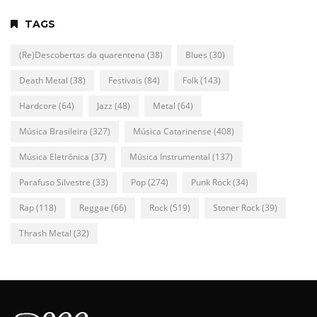
TAGS
(Re)Descobertas da quarentena
(38)
Blues
(30)
Death Metal
(38)
Festivais
(84)
Folk
(143)
Hardcore
(64)
Jazz
(48)
Metal
(64)
Música Brasileira
(327)
Música Catarinense
(408)
Música Eletrônica
(37)
Música Instrumental
(137)
Parafuso Silvestre
(33)
Pop
(274)
Punk Rock
(34)
Rap
(118)
Reggae
(66)
Rock
(519)
Stoner Rock
(39)
Thrash Metal
(32)