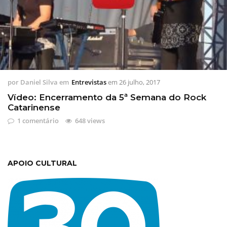
por
Daniel Silva
em
Entrevistas
em
26 julho, 2017
Vídeo: Encerramento da 5ª Semana do Rock
Catarinense
1 comentário
648 views
APOIO CULTURAL