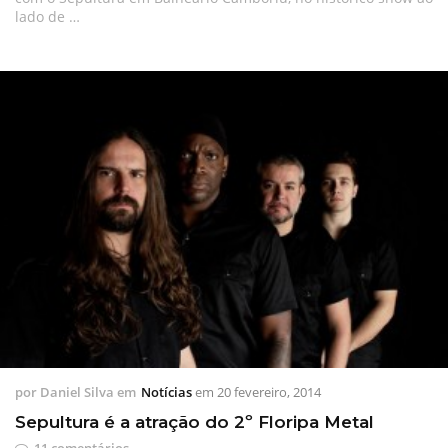
lado de …
por
Daniel Silva
em
Notícias
em
20 fevereiro, 2014
Sepultura é a atração do 2º Floripa Metal