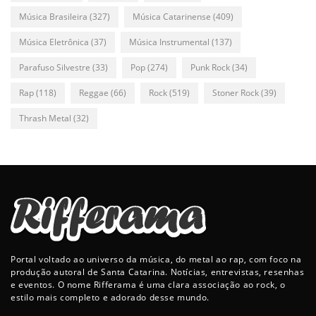
Música Brasileira
(327)
Música Catarinense
(409)
Música Eletrônica
(37)
Música Instrumental
(137)
Parafuso Silvestre
(33)
Pop
(274)
Punk Rock
(34)
Rap
(118)
Reggae
(66)
Rock
(519)
Stoner Rock
(39)
Thrash Metal
(32)
Portal voltado ao universo da música, do metal ao rap, com foco na
produção autoral de Santa Catarina. Notícias, entrevistas, resenhas
e eventos. O nome Rifferama é uma clara associação ao rock, o
estilo mais completo e adorado desse mundo.