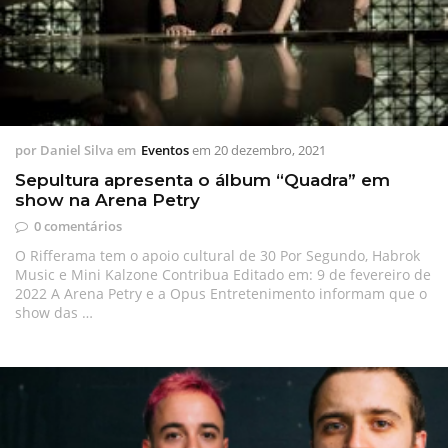
por
Daniel Silva
em
Eventos
em
20 dezembro, 2021
Sepultura apresenta o álbum “Quadra” em
show na Arena Petry
0 comentários
O Rifferama tem o apoio cultural de 30 Por Segundo, Habrok
Music e Mini Kalzone Contribua Editado em: 9 de fevereiro de
2022 A Arena Petry e a Opus Entretenimento informam que o
show das …