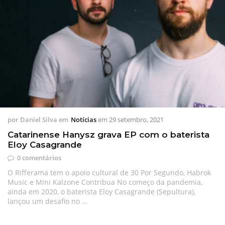
por
Daniel Silva
em
Notícias
em
29 setembro, 2021
Catarinense Hanysz grava EP com o baterista
Eloy Casagrande
0 comentários
O Rifferama tem o apoio cultural de 30 Por Segundo, Habrok
Music e Mini Kalzone Contribua No começo da pandemia,
ainda em 2020, o baterista Eloy Casagrande (Sepultura),
lançou um desafio no …