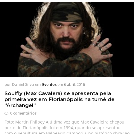
por
Daniel Silva
em
Eventos
em
6 abril, 2016
Soulfly (Max Cavalera) se apresenta pela
primeira vez em Florianópolis na turnê de
“Archangel”
0 comentários
Foto: Martin Philbey A última vez que Max Cavaleira chegou
perto de Florianópolis foi em 1994, quando se apresentou
com o Sepultura em Balneário Camboriú, no histórico show ao