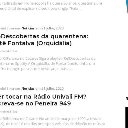
 radicado em Florianópolis há quase 30 anos, questiona um
no difícil de explicar no seu novo single, “Fale …
iel Silva
em
Notícias
em
21 julho, 2020
)Descobertas da quarentena:
tê Fontalva (Orquidália)
omentários
o Rifferama no Catarse Siga a playlist (Re)Descobertas da
tena no Spotify A Orquidália, de Florianópolis, tinha um
“na manga” para lançar neste ano, mas a …
iel Silva
em
Notícias
em
21 julho, 2020
r tocar na Rádio Univali FM?
creva-se no Peneira 949
omentários
o Rifferama no Catarse No ar desde março de 1999, a Univali
,9), de Itajaí, é um dos principais veículos de difusão da música