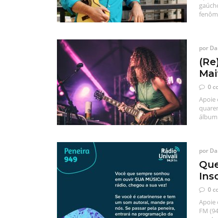
gaúcho
fenôme
por
Dan
(Re
Mai
0 c
Apoie 
quaren
álbum 
por
Dan
Que
Ins
0 c
Apoie 
FM (94