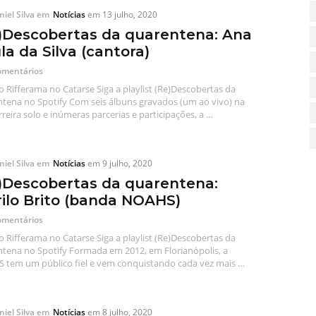
iel Silva
em
Notícias
em
13 julho, 2020
)Descobertas da quarentena: Ana
la da Silva (cantora)
omentários
o Rifferama no Catarse Siga a playlist (Re)Descobertas da
tena no Spotify Com seis álbuns gravados (um ao vivo) na
rreira solo e inúmeras parcerias e participações, a …
iel Silva
em
Notícias
em
9 julho, 2020
)Descobertas da quarentena:
ilo Brito (banda NOAHS)
omentários
o Rifferama no Catarse Siga a playlist (Re)Descobertas da
tena no Spotify Formada em 2012, em Florianópolis, a
tem um público fiel e vem conquistando cada vez mais …
iel Silva
em
Notícias
em
8 julho, 2020