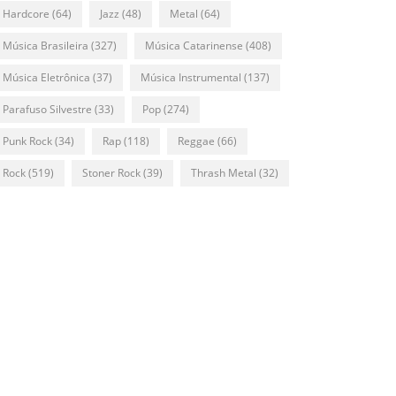
Hardcore
(64)
Jazz
(48)
Metal
(64)
Música Brasileira
(327)
Música Catarinense
(408)
Música Eletrônica
(37)
Música Instrumental
(137)
Parafuso Silvestre
(33)
Pop
(274)
Punk Rock
(34)
Rap
(118)
Reggae
(66)
Rock
(519)
Stoner Rock
(39)
Thrash Metal
(32)