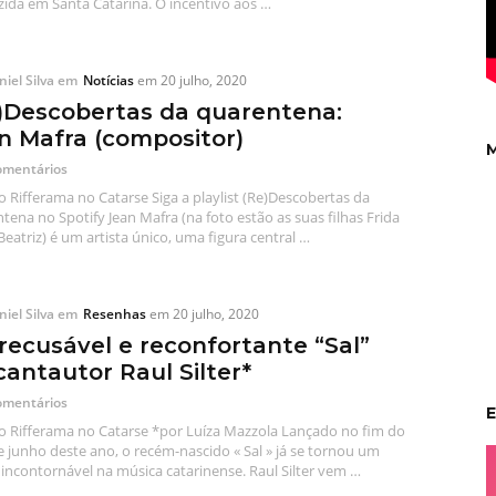
ida em Santa Catarina. O incentivo aos …
iel Silva
em
Notícias
em
20 julho, 2020
)Descobertas da quarentena:
n Mafra (compositor)
M
omentários
o Rifferama no Catarse Siga a playlist (Re)Descobertas da
tena no Spotify Jean Mafra (na foto estão as suas filhas Frida
Beatriz) é um artista único, uma figura central …
iel Silva
em
Resenhas
em
20 julho, 2020
rrecusável e reconfortante “Sal”
cantautor Raul Silter*
omentários
E
o Rifferama no Catarse *por Luíza Mazzola Lançado no fim do
 junho deste ano, o recém-nascido « Sal » já se tornou um
incontornável na música catarinense. Raul Silter vem …