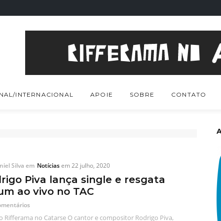
NAL/INTERNACIONAL
APOIE
SOBRE
CONTATO
iel Silva
em
Notícias
em
22 julho, 2020
rigo Piva lança single e resgata
um ao vivo no TAC
omentários
o Rifferama no Catarse O cantor e compositor Rodrigo Piva,