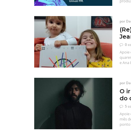
produz
por
Dan
(Re
Jea
0 c
Apoie 
quaren
e Ana 
por
Dan
O i
do 
5 c
Apoie 
mês de
ponto 