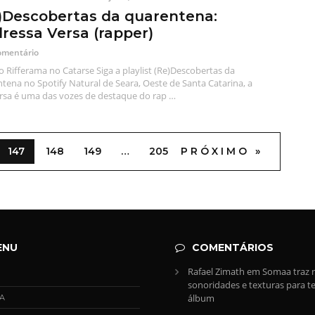
)Descobertas da quarentena:
ressa Versa (rapper)
omentário
o Rifferama no Catarse Siga a playlist (Re)Descobertas da
tena no Spotify Natural de Seara, Oeste de Santa Catarina, a
sa é uma das vozes de destaque do rap …
147
148
149
…
205
PRÓXIMO »
ENU
COMENTÁRIOS
Rafael Zimath
em
Somaa traz 
sonoridades e texturas para te
álbum
A