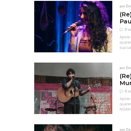
por
Dan
(Re
Pau
0 c
Apoie 
quaren
sua ca
por
Dan
(Re
Mur
0 c
Apoie 
quaren
NOAHS 
por
Dan