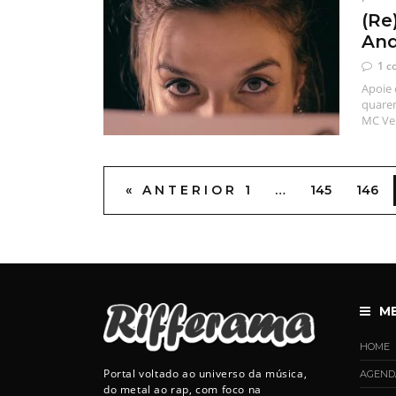
(Re
And
1 c
Apoie 
quaren
MC Ver
« ANTERIOR
1
…
145
146
M
HOME
Portal voltado ao universo da música,
AGEND
do metal ao rap, com foco na