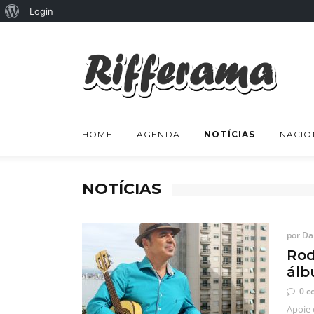
Sobre
Login
o
WordPress
HOME
AGENDA
NOTÍCIAS
NACIO
NOTÍCIAS
por
Dan
Rod
álb
0 c
Apoie 