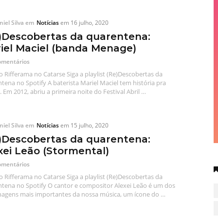
iel Silva
em
Notícias
em
16 julho, 2020
)Descobertas da quarentena:
iel Maciel (banda Menage)
omentários
o Rifferama no Catarse Siga a playlist (Re)Descobertas da
tena no Spotify A baterista Mariel Maciel tem história pra
. Em 2012, abriu a primeira noite do Festival Abril …
iel Silva
em
Notícias
em
15 julho, 2020
)Descobertas da quarentena:
xei Leão (Stormental)
omentários
o Rifferama no Catarse Siga a playlist (Re)Descobertas da
tena no Spotify O cantor e compositor Alexei Leão é um dos
agens mais importantes da nossa música, um ícone do …