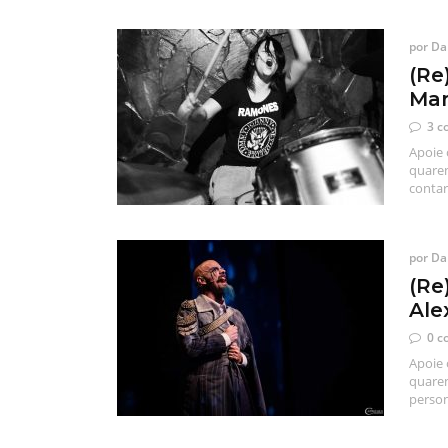
por
Dan
(Re
Mar
3 c
Apoie 
quaren
contar
por
Dan
(Re
Ale
0 c
Apoie 
quaren
person