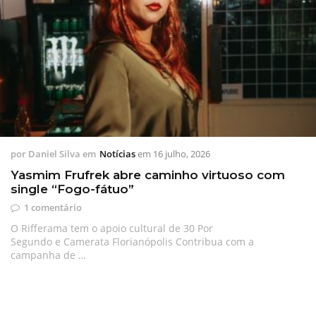
por
Daniel Silva
em
Notícias
em
16 julho, 2026
Yasmim Frufrek abre caminho virtuoso com
single “Fogo-fátuo”
1 comentário
O Rifferama tem o apoio cultural de 30 Por
Segundo e Camerata Florianópolis Contribua com a
campanha de …