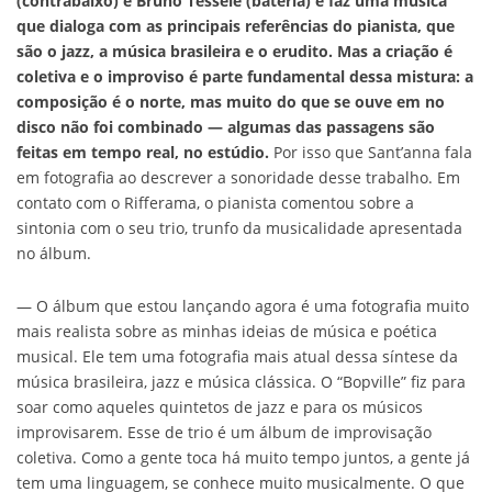
(contrabaixo) e Bruno Tessele (bateria) e faz uma música
que dialoga com as principais referências do pianista, que
são o jazz, a música brasileira e o erudito. Mas a criação é
coletiva e o improviso é parte fundamental dessa mistura: a
composição é o norte, mas muito do que se ouve em no
disco não foi combinado — algumas das passagens são
feitas em tempo real, no estúdio.
Por isso que Sant’anna fala
em fotografia ao descrever a sonoridade desse trabalho. Em
contato com o Rifferama, o pianista comentou sobre a
sintonia com o seu trio, trunfo da musicalidade apresentada
no álbum.
— O álbum que estou lançando agora é uma fotografia muito
mais realista sobre as minhas ideias de música e poética
musical. Ele tem uma fotografia mais atual dessa síntese da
música brasileira, jazz e música clássica. O “Bopville” fiz para
soar como aqueles quintetos de jazz e para os músicos
improvisarem. Esse de trio é um álbum de improvisação
coletiva. Como a gente toca há muito tempo juntos, a gente já
tem uma linguagem, se conhece muito musicalmente. O que