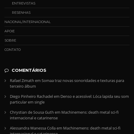
ENTREVISTAS
RESENHAS
NACIONAL/INTERNACIONAL
APOIE
SOBRE
CONTATO
COMENTÁRIOS
Rafael Zimath
em
Somaa traz novas sonoridades e texturas para
terceiro álbum
Diego Pinheiro Rachadel
em
Denso e acessível: Lóca lapida seu som
particular em single
Chrystian de Sousa Guth
em
Machinemens: death metal sci-fi
internacional e catarinense
Alessandra Wanessa Colla
em
Machinemens: death metal sci-fi
internacional e catarinense