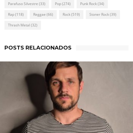
Parafuso Silvestre
(33)
Pop
(274)
Punk Rock
(34)
Rap
(118)
Reggae
(66)
Rock
(519)
Stoner Rock
(39)
Thrash Metal
(32)
POSTS RELACIONADOS