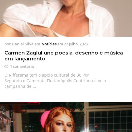
por
Daniel Silva
em
Notícias
em
22 julho, 2026
Carmen Zaglul une poesia, desenho e música
em lançamento
1 comentário
O Rifferama tem o apoio cultural de 30 Por
Segundo e Camerata Florianópolis Contribua com a
campanha de …