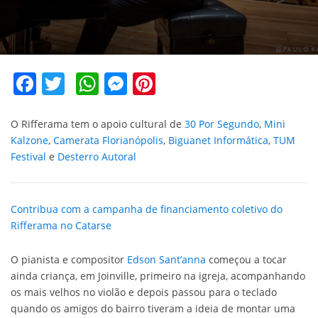
Facebook
Twitter
WhatsApp
Messenger
Pinterest
O Rifferama tem o apoio cultural de
30 Por Segundo
,
Mini
Kalzone
,
Camerata Florianópolis
,
Biguanet Informática
,
TUM
Festival
e
Desterro Autoral
Contribua com a campanha de financiamento coletivo do
Rifferama no Catarse
O pianista e compositor
Edson Sant’anna
começou a tocar
ainda criança, em Joinville, primeiro na igreja, acompanhando
os mais velhos no violão e depois passou para o teclado
quando os amigos do bairro tiveram a ideia de montar uma