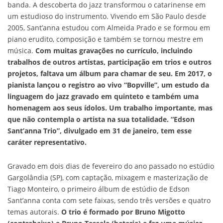
banda. A descoberta do jazz transformou o catarinense em
um estudioso do instrumento. Vivendo em São Paulo desde
2005, Sant’anna estudou com Almeida Prado e se formou em
piano erudito, composição e também se tornou mestre em
música.
Com muitas gravações no currículo, incluindo
trabalhos de outros artistas, participação em trios e outros
projetos, faltava um álbum para chamar de seu. Em 2017, o
pianista lançou o registro ao vivo “Bopville”, um estudo da
linguagem do jazz gravado em quinteto e também uma
homenagem aos seus ídolos. Um trabalho importante, mas
que não contempla o artista na sua totalidade. “Edson
Sant’anna Trio”, divulgado em 31 de janeiro, tem esse
caráter representativo.
Gravado em dois dias de fevereiro do ano passado no estúdio
Gargolândia (SP), com captação, mixagem e masterização de
Tiago Monteiro, o primeiro álbum de estúdio de Edson
Sant’anna conta com sete faixas, sendo três versões e quatro
temas autorais.
O trio é formado por Bruno Migotto