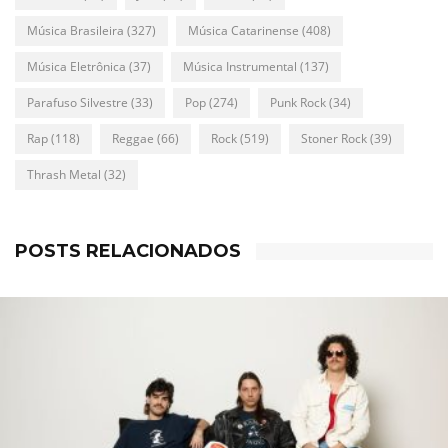
Música Brasileira
(327)
Música Catarinense
(408)
Música Eletrônica
(37)
Música Instrumental
(137)
Parafuso Silvestre
(33)
Pop
(274)
Punk Rock
(34)
Rap
(118)
Reggae
(66)
Rock
(519)
Stoner Rock
(39)
Thrash Metal
(32)
POSTS RELACIONADOS