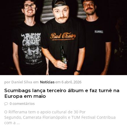
por
Daniel Silva
em
Notícias
em
6 abril, 2026
Scumbags lança terceiro álbum e faz turnê na
Europa em maio
0 comentários
O Rifferama tem o apoio cultural de 30 Por
Segundo, Camerata Florianópolis e TUM Festival Contribua
com a …