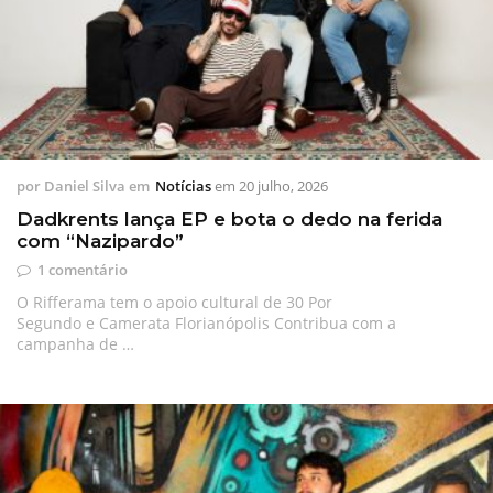
por
Daniel Silva
em
Notícias
em
20 julho, 2026
Dadkrents lança EP e bota o dedo na ferida
com “Nazipardo”
1 comentário
O Rifferama tem o apoio cultural de 30 Por
Segundo e Camerata Florianópolis Contribua com a
campanha de …