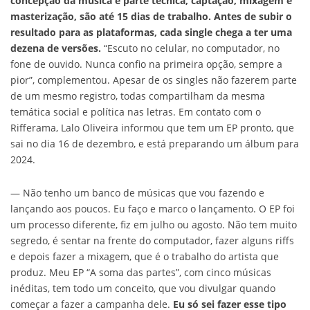
concepção da música e parte técnica, captação, mixagem e
masterização, são até 15 dias de trabalho. Antes de subir o
resultado para as plataformas, cada single chega a ter uma
dezena de versões.
“Escuto no celular, no computador, no
fone de ouvido. Nunca confio na primeira opção, sempre a
pior”, complementou. Apesar de os singles não fazerem parte
de um mesmo registro, todas compartilham da mesma
temática social e política nas letras. Em contato com o
Rifferama, Lalo Oliveira informou que tem um EP pronto, que
sai no dia 16 de dezembro, e está preparando um álbum para
2024.
— Não tenho um banco de músicas que vou fazendo e
lançando aos poucos. Eu faço e marco o lançamento. O EP foi
um processo diferente, fiz em julho ou agosto. Não tem muito
segredo, é sentar na frente do computador, fazer alguns riffs
e depois fazer a mixagem, que é o trabalho do artista que
produz. Meu EP “A soma das partes”, com cinco músicas
inéditas, tem todo um conceito, que vou divulgar quando
começar a fazer a campanha dele.
Eu só sei fazer esse tipo