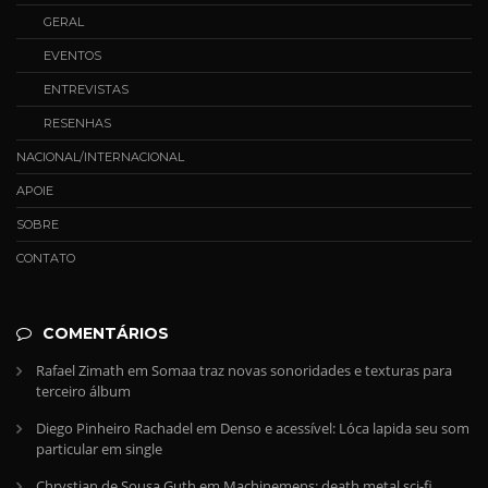
GERAL
EVENTOS
ENTREVISTAS
RESENHAS
NACIONAL/INTERNACIONAL
APOIE
SOBRE
CONTATO
COMENTÁRIOS
Rafael Zimath
em
Somaa traz novas sonoridades e texturas para
terceiro álbum
Diego Pinheiro Rachadel
em
Denso e acessível: Lóca lapida seu som
particular em single
Chrystian de Sousa Guth
em
Machinemens: death metal sci-fi