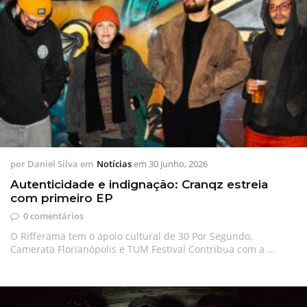
por
Daniel Silva
em
Notícias
em
30 junho, 2026
Autenticidade e indignação: Cranqz estreia
com primeiro EP
0 comentários
O Rifferama tem o apoio cultural de 30 Por Segundo,
Camerata Florianópolis e TUM Festival Contribua com a …