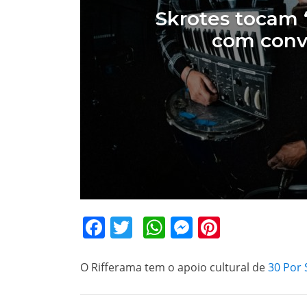
Skrotes tocam 
com conv
Facebook
Twitter
WhatsApp
Messenger
Pinteres
O Rifferama tem o apoio cultural de
30 Por