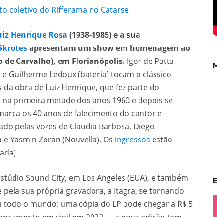
 coletivo do Rifferama no Catarse
uiz Henrique Rosa
(1938-1985) e a sua
Skrotes
apresentam um show em homenagem ao
 de Carvalho), em Florianópolis.
Igor de Patta
M
o) e Guilherme Ledoux (bateria) tocam o clássico
s da obra de Luiz Henrique, que fez parte do
 na primeira metade dos anos 1960 e depois se
marca os 40 anos de falecimento do cantor e
tado pelas vozes de Claudia Barbosa, Diego
 e Yasmin Zoran (Nouvella). Os
ingressos
estão
ada).
estúdio Sound City, em Los Angeles (EUA), e também
E
e pela sua própria gravadora, a Itagra, se tornando
m todo o mundo: uma cópia do LP pode chegar a R$ 5