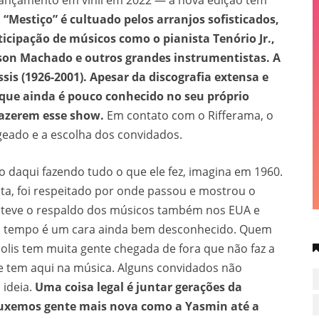
elançamento em vinil em 2022 — a nova edição tem
.
“Mestiço” é cultuado pelos arranjos sofisticados,
ticipação de músicos como o pianista Tenório Jr.,
dison Machado e outros grandes instrumentistas. A
ssis (1926-2001). Apesar da discografia extensa e
ique ainda é pouco conhecido no seu próprio
fazerem esse show.
Em contato com o Rifferama, o
geado e a escolha dos convidados.
do daqui fazendo tudo o que ele fez, imagina em 1960.
ta, foi respeitado por onde passou e mostrou o
, teve o respaldo dos músicos também nos EUA e
 tempo é um cara ainda bem desconhecido. Quem
olis tem muita gente chegada de fora que não faz a
e tem aqui na música. Alguns convidados não
ideia.
Uma coisa legal é juntar gerações da
ouxemos gente mais nova como a Yasmin até a