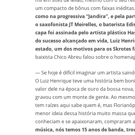
mil em sites de leilão, mesmo com o seu r
um compacto de bônus com faixas inéditas
como na progressiva “Jandira”, e pela par
o saxofonista JT Meirelles, o baterista E
capa foi assinada pelo artista plástico Ha
do sucesso alcançado em vida, Luiz Henr
estado, um dos motivos para os Skrotes 
baixista Chico Abreu falou sobre o homena
— Se hoje é difícil imaginar um artista sain
O Luiz Henrique teve uma história bem boni
valor dele na época de ouro da bossa nova
gravou com um monte de gente. Ao mesmo
tem raízes aqui sabe quem é, mas Florianóp
menor ideia dessa história muito massa qu
conheciam e se apaixonaram, compraram a 
música, nós temos 15 anos de banda, tr