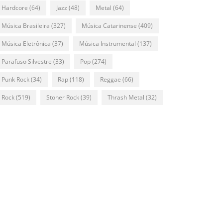
Hardcore
(64)
Jazz
(48)
Metal
(64)
Música Brasileira
(327)
Música Catarinense
(409)
Música Eletrônica
(37)
Música Instrumental
(137)
Parafuso Silvestre
(33)
Pop
(274)
Punk Rock
(34)
Rap
(118)
Reggae
(66)
Rock
(519)
Stoner Rock
(39)
Thrash Metal
(32)