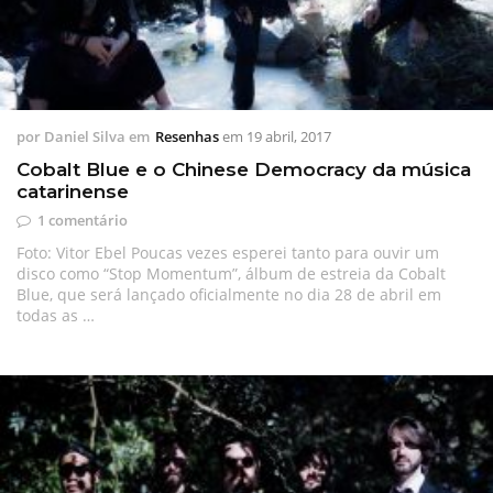
por
Daniel Silva
em
Resenhas
em
19 abril, 2017
Cobalt Blue e o Chinese Democracy da música
catarinense
1 comentário
Foto: Vitor Ebel Poucas vezes esperei tanto para ouvir um
disco como “Stop Momentum”, álbum de estreia da Cobalt
Blue, que será lançado oficialmente no dia 28 de abril em
todas as …