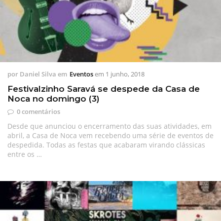
por
Daniel Silva
em
Eventos
em
1 junho, 2018
Festivalzinho Saravá se despede da Casa de
Noca no domingo (3)
0 comentários
Desde que anunciou o encerramento das suas atividades, em
abril, a Casa de Noca vem recebendo uma série de eventos de
despedida. Todas as festas que acabaram virando clássicas
entre os …