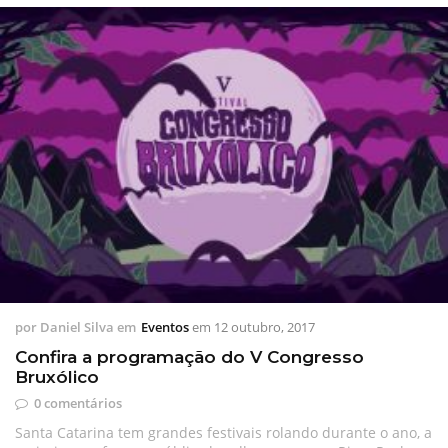
por
Daniel Silva
em
Eventos
em
12 outubro, 2017
Confira a programação do V Congresso
Bruxólico
0 comentários
Santa Catarina tem grandes festivais rolando durante o ano, a