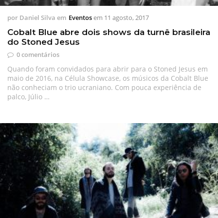
por
Daniel Silva
em
Eventos
em
11 agosto, 2017
Cobalt Blue abre dois shows da turnê brasileira
do Stoned Jesus
0 comentários
Quando foram convidados para abrir para o Stoned Jesus em
maio de 2016, na Célula Showcase, os músicos da Cobalt Blue
não conheciam o trio ucraniano. Com pouca experiência de
palco, Júlio …