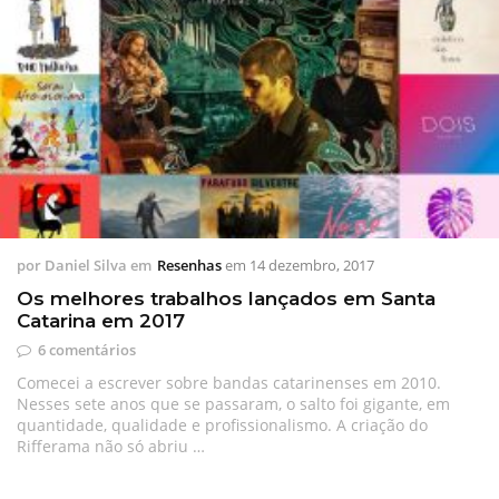
por
Daniel Silva
em
Resenhas
em
14 dezembro, 2017
Os melhores trabalhos lançados em Santa
Catarina em 2017
6 comentários
Comecei a escrever sobre bandas catarinenses em 2010.
Nesses sete anos que se passaram, o salto foi gigante, em
quantidade, qualidade e profissionalismo. A criação do
Rifferama não só abriu …