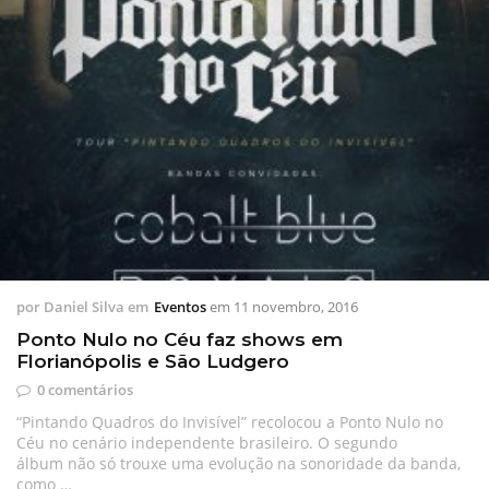
por
Daniel Silva
em
Eventos
em
11 novembro, 2016
Ponto Nulo no Céu faz shows em
Florianópolis e São Ludgero
0 comentários
“Pintando Quadros do Invisível” recolocou a Ponto Nulo no
Céu no cenário independente brasileiro. O segundo
álbum não só trouxe uma evolução na sonoridade da banda,
como …