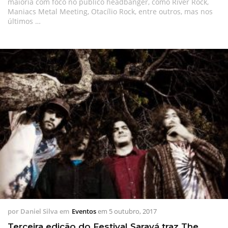
maioria com foco no público headbanger, como River Rock,
Maniacs Metal Meeting, Otacílio Rock, entre outros, mas nos
últimos …
por
Daniel Silva
em
Eventos
em
5 outubro, 2017
Terceira edição do Festival Saravá traz The