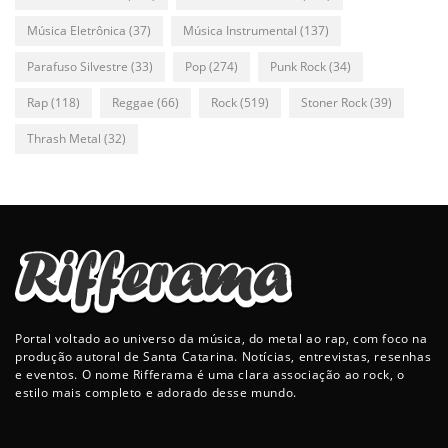
Música Eletrônica
(37)
Música Instrumental
(137)
Parafuso Silvestre
(33)
Pop
(274)
Punk Rock
(34)
Rap
(118)
Reggae
(66)
Rock
(519)
Stoner Rock
(39)
Thrash Metal
(32)
Portal voltado ao universo da música, do metal ao rap, com foco na
produção autoral de Santa Catarina. Notícias, entrevistas, resenhas
e eventos. O nome Rifferama é uma clara associação ao rock, o
estilo mais completo e adorado desse mundo.