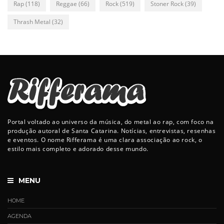
Rap
(118)
Reggae
(66)
Rock
(519)
Stoner Rock
(39)
Thrash Metal
(32)
Portal voltado ao universo da música, do metal ao rap, com foco na
produção autoral de Santa Catarina. Notícias, entrevistas, resenhas
e eventos. O nome Rifferama é uma clara associação ao rock, o
estilo mais completo e adorado desse mundo.
MENU
HOME
AGENDA