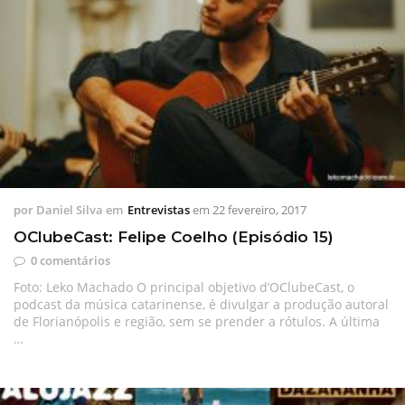
por
Daniel Silva
em
Entrevistas
em
22 fevereiro, 2017
OClubeCast: Felipe Coelho (Episódio 15)
0 comentários
Foto: Leko Machado O principal objetivo d’OClubeCast, o
podcast da música catarinense, é divulgar a produção autoral
de Florianópolis e região, sem se prender a rótulos. A última
…