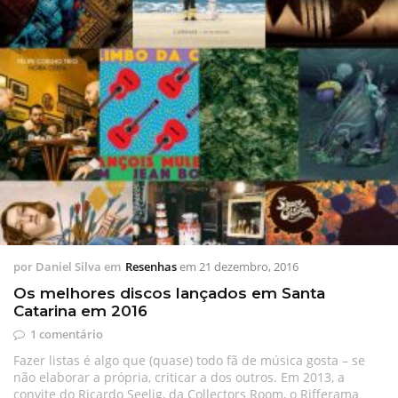
por
Daniel Silva
em
Resenhas
em
21 dezembro, 2016
Os melhores discos lançados em Santa
Catarina em 2016
1 comentário
Fazer listas é algo que (quase) todo fã de música gosta – se
não elaborar a própria, criticar a dos outros. Em 2013, a
convite do Ricardo Seelig, da Collectors Room, o Rifferama