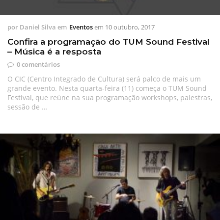
por
Daniel Silva
em
Eventos
em
10 outubro, 2017
Confira a programação do TUM Sound Festival
– Música é a resposta
0 comentários
O CIC (Centro Integrado de Cultura) será palco de mais um
grande evento. Nesta quarta-feira (11) começa o TUM Sound
Festival, que reúne na sua programação workshops, palestras,
sessão de …