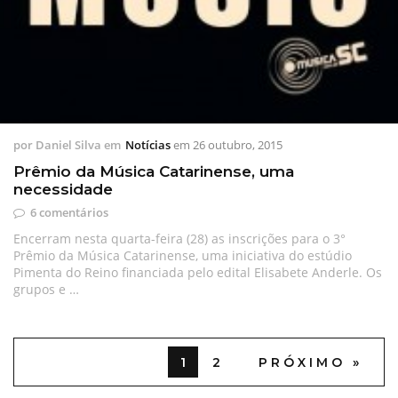
por
Daniel Silva
em
Notícias
em
26 outubro, 2015
Prêmio da Música Catarinense, uma
necessidade
6 comentários
Encerram nesta quarta-feira (28) as inscrições para o 3°
Prêmio da Música Catarinense, uma iniciativa do estúdio
Pimenta do Reino financiada pelo edital Elisabete Anderle. Os
grupos e …
1
2
PRÓXIMO »