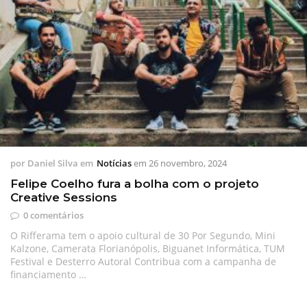
por
Daniel Silva
em
Notícias
em
26 novembro, 2024
Felipe Coelho fura a bolha com o projeto
Creative Sessions
0 comentários
O Rifferama tem o apoio cultural de 30 Por Segundo, Mini
Kalzone, Camerata Florianópolis, Biguanet Informática, TUM
Festival e Desterro Autoral Contribua com a campanha de
financiamento …