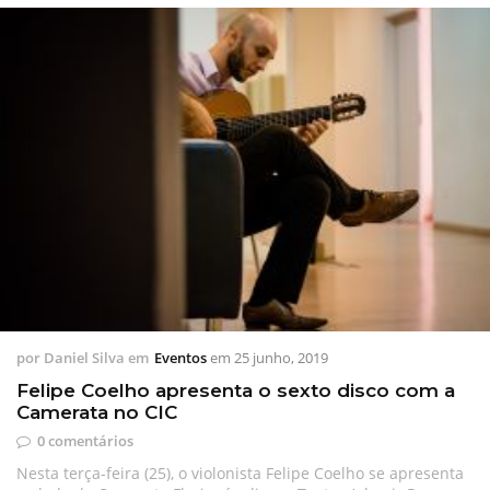
por
Daniel Silva
em
Eventos
em
25 junho, 2019
Felipe Coelho apresenta o sexto disco com a
Camerata no CIC
0 comentários
Nesta terça-feira (25), o violonista Felipe Coelho se apresenta