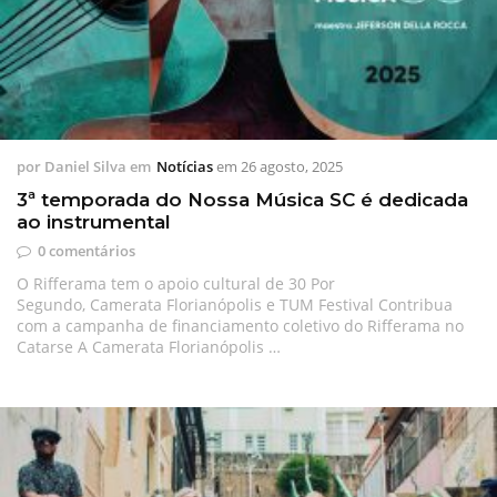
por
Daniel Silva
em
Notícias
em
26 agosto, 2025
3ª temporada do Nossa Música SC é dedicada
ao instrumental
0 comentários
O Rifferama tem o apoio cultural de 30 Por
Segundo, Camerata Florianópolis e TUM Festival Contribua
com a campanha de financiamento coletivo do Rifferama no
Catarse A Camerata Florianópolis …