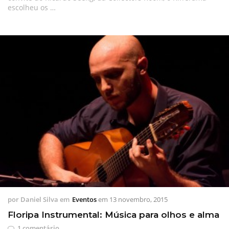
escolheu os …
por
Daniel Silva
em
Eventos
em
13 novembro, 2015
Floripa Instrumental: Música para olhos e alma
1 comentário