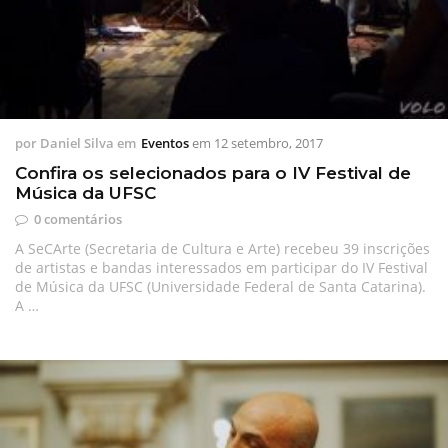
por
Daniel Silva
em
Eventos
em
12 setembro, 2017
Confira os selecionados para o IV Festival de
Música da UFSC
0 comentários
A SeCArte (Secretaria de Cultura e Arte) recebeu 39 inscrições
de artistas e bandas interessados em participar do IV Festival
de Música da UFSC (Universidade Federal de Santa Catarina).
A …