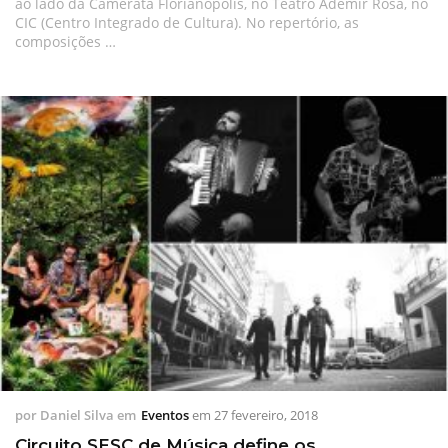
ao lado da Camerata Florianópolis, no Teatro Ademir Rosa, no
CIC (Centro Integrado de Cultura). No repertório, as
composições …
por
Daniel Silva
em
Eventos
em
27 fevereiro, 2018
Circuito SESC de Música define os