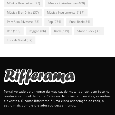
Música Brasileira
(327)
Música Catarinense
(409)
Música Eletrônica
(37)
Música Instrumental
(137)
Parafuso Silvestre
(33)
Pop
(274)
Punk Rock
(34)
Rap
(118)
Reggae
(66)
Rock
(519)
Stoner Rock
(39)
Thrash Metal
(32)
Portal voltado ao universo da música, do metal ao rap, com foco na
produção autoral de Santa Catarina. Notícias, entrevistas, resenhas
e eventos. O nome Rifferama é uma clara associação ao rock, o
estilo mais completo e adorado desse mundo.