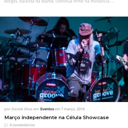
Borges, baixista da Blame, continua firme na militância …
por
Daniel Silva
em
Eventos
em
7 março, 2016
Março independente na Célula Showcase
0 comentários