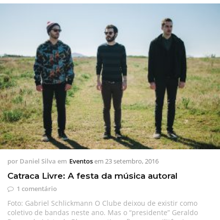
por
Daniel Silva
em
Eventos
em
23 setembro, 2016
Catraca Livre: A festa da música autoral
1 comentário
Foto: Gabriel Schlickmann O Clube deixou de existir como
coletivo de bandas neste ano. Mas o “presidente” Geraldo