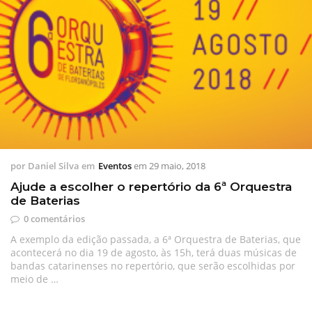
por
Daniel Silva
em
Eventos
em
29 maio, 2018
Ajude a escolher o repertório da 6ª Orquestra
de Baterias
0 comentários
A exemplo da edição passada, a 6ª Orquestra de Baterias, que
acontecerá no dia 19 de agosto, às 15h, terá duas músicas de
bandas catarinenses no repertório, que serão escolhidas por
meio de …