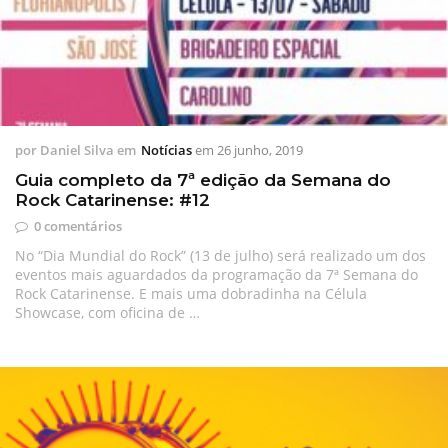
por
Daniel Silva
em
Notícias
em
26 junho, 2019
Guia completo da 7ª edição da Semana do
Rock Catarinense: #12
0 comentários
No “Dia Mundial do Rock” (13 de julho) será realizado um dos
eventos mais aguardados da programação da 7ª Semana do
Rock Catarinense. E mais uma dobradinha na Célula
Showcase, com oficina de …