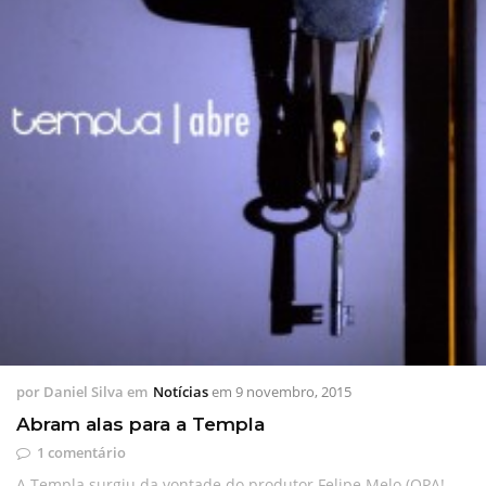
por
Daniel Silva
em
Notícias
em
9 novembro, 2015
Abram alas para a Templa
1 comentário
A Templa surgiu da vontade do produtor Felipe Melo (OPA!