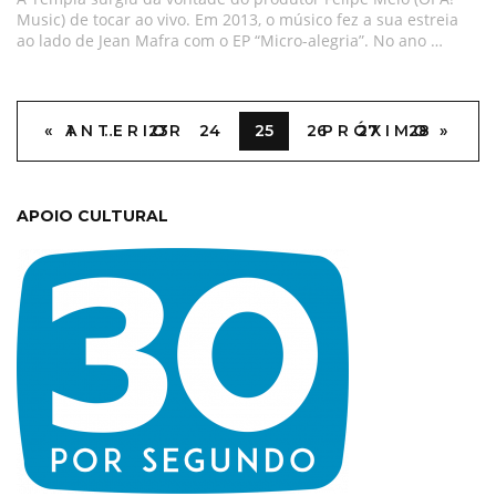
Music) de tocar ao vivo. Em 2013, o músico fez a sua estreia
ao lado de Jean Mafra com o EP “Micro-alegria”. No ano …
« ANTERIOR
1
…
23
24
25
26
PRÓXIMO »
27
28
APOIO CULTURAL