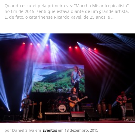
Quando escutei pela primeira vez “Marcha Misantropicalista”,
no fim de 2015, senti que estava diante de um grande artista.
E, de fato, o catarinense Ricardo Ravel, de 25 anos, é …
por
Daniel Silva
em
Eventos
em
18 dezembro, 2015