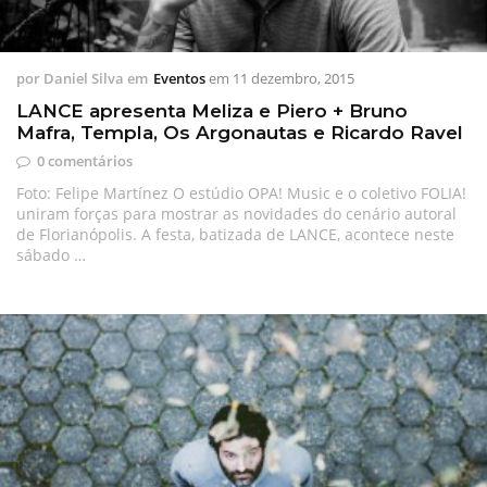
por
Daniel Silva
em
Eventos
em
11 dezembro, 2015
LANCE apresenta Meliza e Piero + Bruno
Mafra, Templa, Os Argonautas e Ricardo Ravel
0 comentários
Foto: Felipe Martínez O estúdio OPA! Music e o coletivo FOLIA!
uniram forças para mostrar as novidades do cenário autoral
de Florianópolis. A festa, batizada de LANCE, acontece neste
sábado …