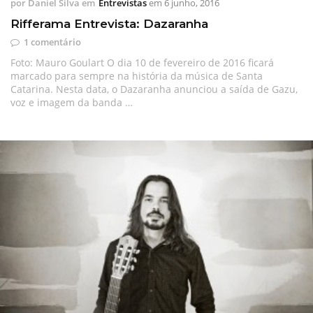
por
Daniel Silva
em
Entrevistas
em
6 junho, 2016
Rifferama Entrevista: Dazaranha
1 comentário
Foto: Mauro Goulart O dia 10 de fevereiro de 2016 ficará
marcado para sempre na história da música de Santa
Catarina. Nesta data, o Dazaranha anunciou a saída de Gazu,
voz e imagem da banda …