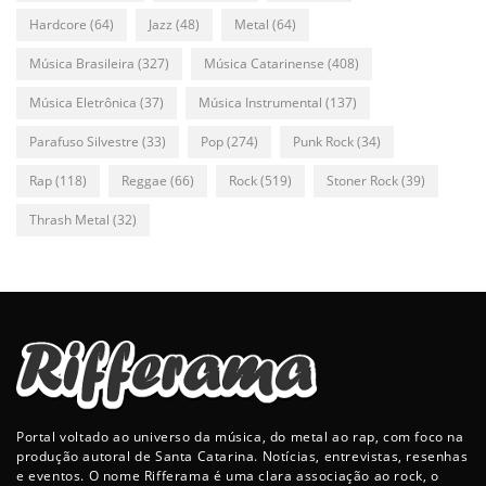
Hardcore
(64)
Jazz
(48)
Metal
(64)
Música Brasileira
(327)
Música Catarinense
(408)
Música Eletrônica
(37)
Música Instrumental
(137)
Parafuso Silvestre
(33)
Pop
(274)
Punk Rock
(34)
Rap
(118)
Reggae
(66)
Rock
(519)
Stoner Rock
(39)
Thrash Metal
(32)
Portal voltado ao universo da música, do metal ao rap, com foco na
produção autoral de Santa Catarina. Notícias, entrevistas, resenhas
e eventos. O nome Rifferama é uma clara associação ao rock, o