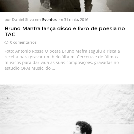
por
Daniel Silva
em
Eventos
em
31 maio, 2016
Bruno Manfra lança disco e livro de poesia no
TAC
0 comentários
Foto: Antonio Rossa O poeta Bruno Mafra seguiu à risca a
receita para gravar um belo álbum. Cercou-se de ótimos
músicos para dar vida as suas composições, gravadas no
estúdio OPA! Music, do …