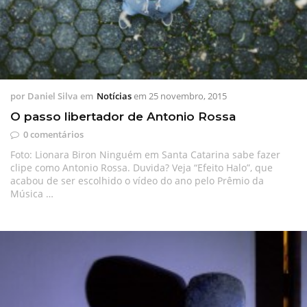
por
Daniel Silva
em
Notícias
em
25 novembro, 2015
O passo libertador de Antonio Rossa
0 comentários
Foto: Lionara Biron Ninguém em Santa Catarina sabe fazer
clipe como Antonio Rossa. Duvida? Veja “Efeito Halo”, que
acabou de ser escolhido o vídeo do ano pelo Prêmio da
Música …