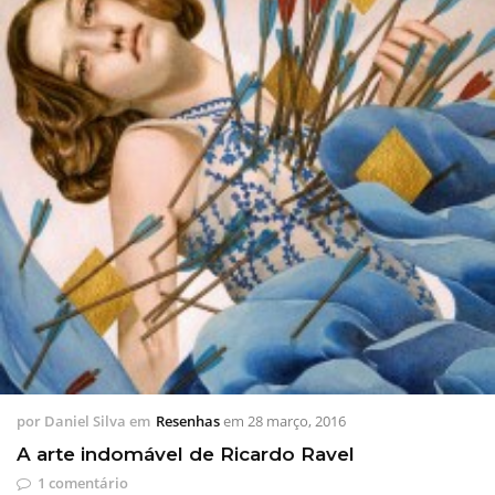
por
Daniel Silva
em
Resenhas
em
28 março, 2016
A arte indomável de Ricardo Ravel
1 comentário