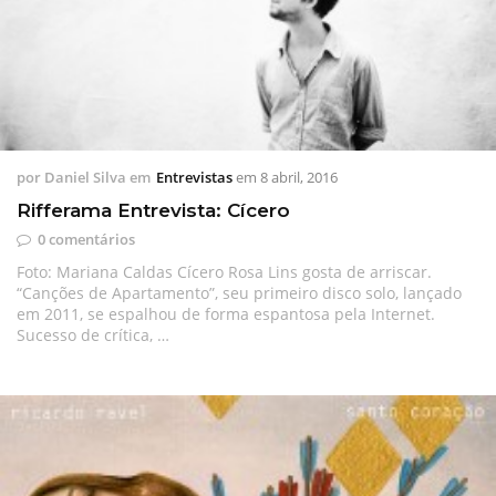
por
Daniel Silva
em
Entrevistas
em
8 abril, 2016
Rifferama Entrevista: Cícero
0 comentários
Foto: Mariana Caldas Cícero Rosa Lins gosta de arriscar.
“Canções de Apartamento”, seu primeiro disco solo, lançado
em 2011, se espalhou de forma espantosa pela Internet.
Sucesso de crítica, …