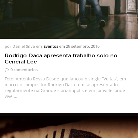
por
Daniel Silva
em
Eventos
em
29 setembro, 2016
Rodrigo Daca apresenta trabalho solo no
General Lee
0 comentários
Foto: Antonio Rossa Desde que lançou o single “Voltas”, em
março, o compositor Rodrigo Daca tem se apresentado
regularmente na Grande Florianópolis e em Joinville, onde
vive …