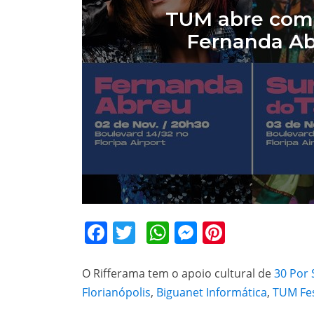
TUM abre com 
Fernanda Ab
Facebook
Twitter
WhatsApp
Messenger
Pinteres
O Rifferama tem o apoio cultural de
30 Por
Florianópolis
,
Biguanet Informática
,
TUM Fes