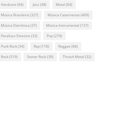
Hardcore
(64)
Jazz
(48)
Metal
(64)
Música Brasileira
(327)
Música Catarinense
(409)
Música Eletrônica
(37)
Música Instrumental
(137)
Parafuso Silvestre
(33)
Pop
(274)
Punk Rock
(34)
Rap
(118)
Reggae
(66)
Rock
(519)
Stoner Rock
(39)
Thrash Metal
(32)