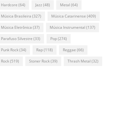
Hardcore
(64)
Jazz
(48)
Metal
(64)
Música Brasileira
(327)
Música Catarinense
(409)
Música Eletrônica
(37)
Música Instrumental
(137)
Parafuso Silvestre
(33)
Pop
(274)
Punk Rock
(34)
Rap
(118)
Reggae
(66)
Rock
(519)
Stoner Rock
(39)
Thrash Metal
(32)