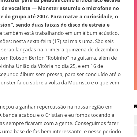
 mostrar para as pessoas como a Mourisco estava
ca de vocalista — Monster assumiu o microfone no
te do grupo até 2007. Para matar a curiosidade, o
sion”, sendo duas faixas do disco de estreia e
a também está trabalhando em um álbum acústico,
ões: nesta sexta-feira (17) sai mais uma. São seis
e serão lançadas na primeira quinzena de dezembro.
com Robson Berton “Robinho” na guitarra, além de
zinha União da Vitória no dia 25, e em 16 de
 segundo álbum sem pressa, para ser concluído até o
onster falou sobre a volta da Mourisco e o que vem
meçou a ganhar repercussão na nossa região em
 banda acabou e o Cristian e eu fomos tocando a
icas sempre ficaram com a gente. Conseguimos fazer
s uma base de fãs bem interessante, e nesse período