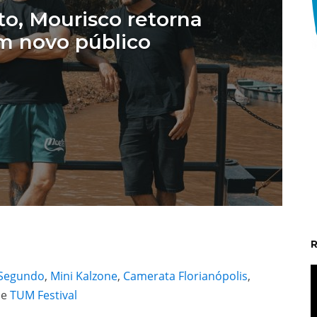
to, Mourisco retorna
m novo público
t
 Segundo
,
Mini Kalzone
,
Camerata Florianópolis
,
e
TUM Festival