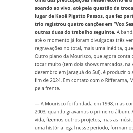
Uma das preocupações nesse retorno era
soando ao vivo, até pela questão da tro
lugar de Kaoê Pigatto Passos, que fez par
trio registrou quatro canções em “Vox Ses
outras duas do trabalho seguinte.
A band
até o momento já foram divulgadas três vers
regravações no total, mais uma inédita, qu
Outro plano da Mourisco, que agora conta 
tocar muito (tem dois shows marcados, na vi
dezembro em Jaraguá do Sul), é produzir o
fim de 2024. Em contato com o Rifferama, M
pela frente.
— A Mourisco foi fundada em 1998, mas co
2003, quando gravamos o primeiro álbum. A
vida, fizemos outros projetos, mas as mús
uma história legal nesse período, formamo