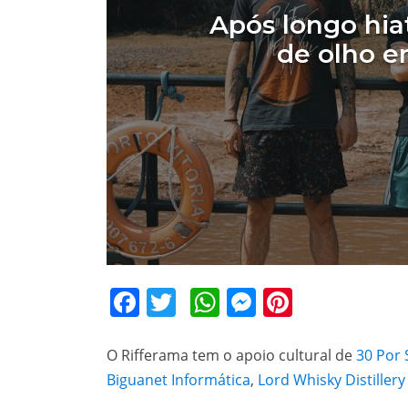
Após longo hia
de olho e
Facebook
Twitter
WhatsApp
Messenger
Pinteres
O Rifferama tem o apoio cultural de
30 Por
Biguanet Informática
,
Lord Whisky Distillery