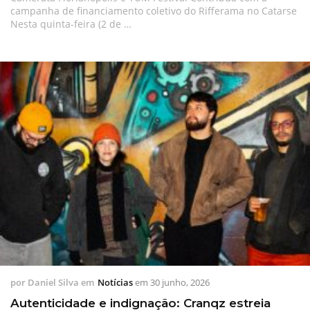
campanha de financiamento coletivo do Rifferama no Catarse
Nesta quinta-feira (2 de …
por
Daniel Silva
em
Notícias
em
30 junho, 2026
Autenticidade e indignação: Cranqz estreia