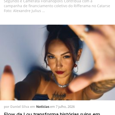
Segundo e Camerata Florianópolis Contribua com a
campanha de financiamento coletivo do Rifferama no Catarse
Foto: Alexandre Julius …
por
Daniel Silva
em
Notícias
em
7 julho, 2026
Flow da Lou transforma histórias ruins em