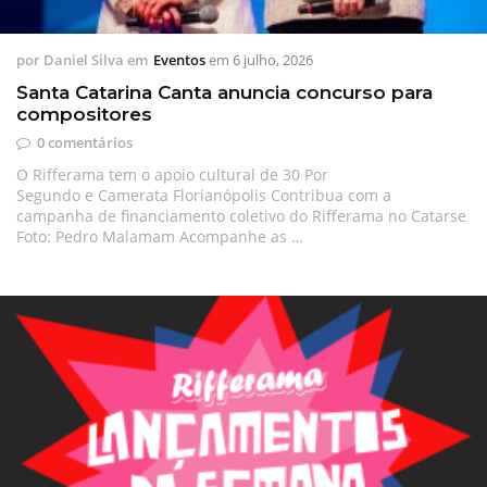
por
Daniel Silva
em
Eventos
em
6 julho, 2026
Santa Catarina Canta anuncia concurso para
compositores
0 comentários
O Rifferama tem o apoio cultural de 30 Por
Segundo e Camerata Florianópolis Contribua com a
campanha de financiamento coletivo do Rifferama no Catarse
Foto: Pedro Malamam Acompanhe as …