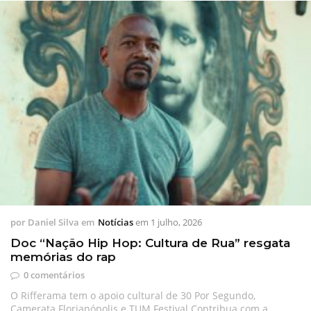
por
Daniel Silva
em
Notícias
em
1 julho, 2026
Doc “Nação Hip Hop: Cultura de Rua” resgata
memórias do rap
0 comentários
O Rifferama tem o apoio cultural de 30 Por Segundo,
Camerata Florianópolis e TUM Festival Contribua com a