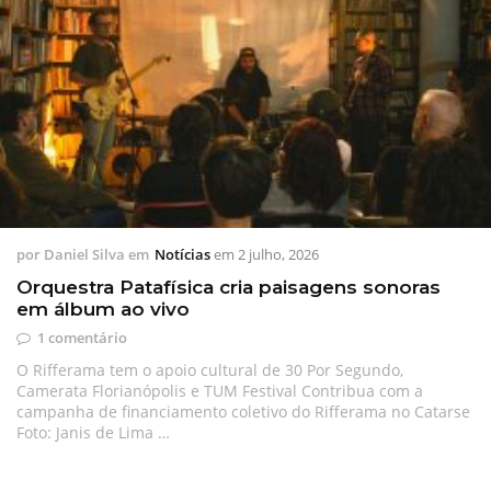
por
Daniel Silva
em
Notícias
em
2 julho, 2026
Orquestra Patafísica cria paisagens sonoras
em álbum ao vivo
1 comentário
O Rifferama tem o apoio cultural de 30 Por Segundo,
Camerata Florianópolis e TUM Festival Contribua com a
campanha de financiamento coletivo do Rifferama no Catarse
Foto: Janis de Lima …