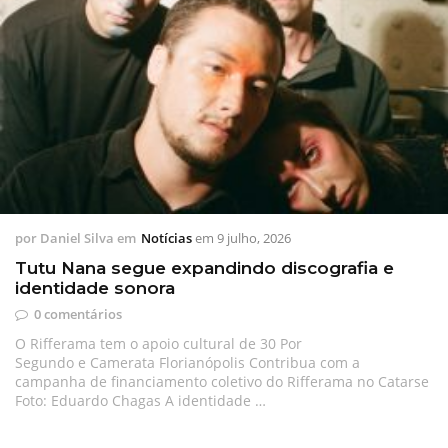
por
Daniel Silva
em
Notícias
em
9 julho, 2026
Tutu Nana segue expandindo discografia e
identidade sonora
0 comentários
O Rifferama tem o apoio cultural de 30 Por
Segundo e Camerata Florianópolis Contribua com a
campanha de financiamento coletivo do Rifferama no Catarse
Foto: Eduardo Chagas A identidade …