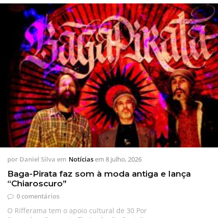
por
Daniel Silva
em
Notícias
em
8 julho, 2026
Baga-Pirata faz som à moda antiga e lança
“Chiaroscuro”
0 comentários
O Rifferama tem o apoio cultural de 30 Por