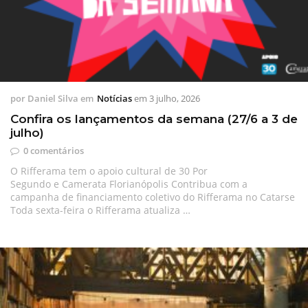
por
Daniel Silva
em
Notícias
em
3 julho, 2026
Confira os lançamentos da semana (27/6 a 3 de
julho)
0 comentários
O Rifferama tem o apoio cultural de 30 Por
Segundo e Camerata Florianópolis Contribua com a
campanha de financiamento coletivo do Rifferama no Catarse
Toda sexta-feira o Rifferama atualiza …