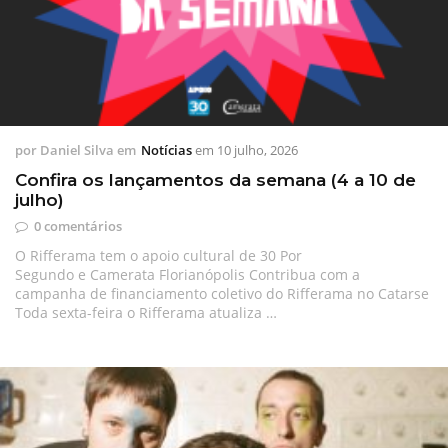
por
Daniel Silva
em
Notícias
em
10 julho, 2026
Confira os lançamentos da semana (4 a 10 de
julho)
0 comentários
O Rifferama tem o apoio cultural de 30 Por
Segundo e Camerata Florianópolis Contribua com a
campanha de financiamento coletivo do Rifferama no Catarse
Toda sexta-feira o Rifferama atualiza …