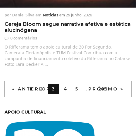
por
Daniel Silva
em
Notícias
em
29 junho, 2026
Cereja Bloom segue narrativa afetiva e estética
alucinógena
0 comentários
O Rifferama tem o apoio cultural de 30 Por Segundo,
Camerata Florianópolis e TUM Festival Contribua com a
campanha de financiamento coletivo do Rifferama no Catarse
Foto: Lara Decker A …
« ANTERIOR
1
2
3
4
5
…
PRÓXIMO »
205
APOIO CULTURAL