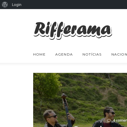
Sobre
Login
o
WordPress
HOME
AGENDA
NOTÍCIAS
NACION
4 comen