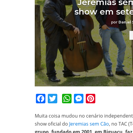
Jeremias sem
show em sete
por
Daniel 
Facebook
Twitter
WhatsApp
Messenger
Pinteres
Muita coisa mudou no cenário independente 
show oficial do
Jeremias sem Cão
, no TAC (
grupo, fundado em 2001, em Biguaçu, faz