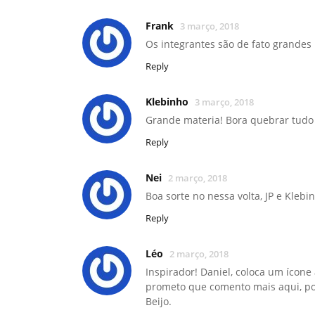
Frank
3 março, 2018
Os integrantes são de fato grandes
Reply
Klebinho
3 março, 2018
Grande materia! Bora quebrar tudo
Reply
Nei
2 março, 2018
Boa sorte no nessa volta, JP e Kleb
Reply
Léo
2 março, 2018
Inspirador! Daniel, coloca um ícone
prometo que comento mais aqui, por
Beijo.