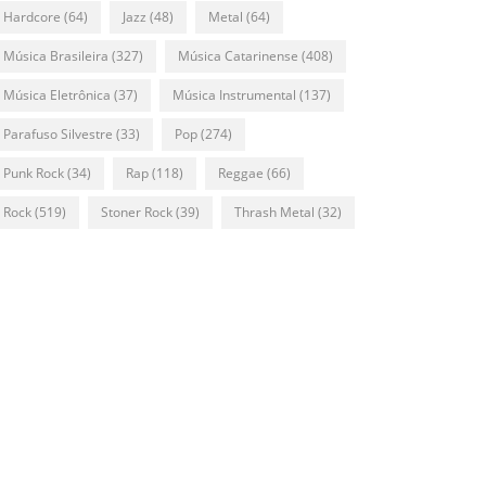
Hardcore
(64)
Jazz
(48)
Metal
(64)
Música Brasileira
(327)
Música Catarinense
(408)
Música Eletrônica
(37)
Música Instrumental
(137)
Parafuso Silvestre
(33)
Pop
(274)
Punk Rock
(34)
Rap
(118)
Reggae
(66)
Rock
(519)
Stoner Rock
(39)
Thrash Metal
(32)