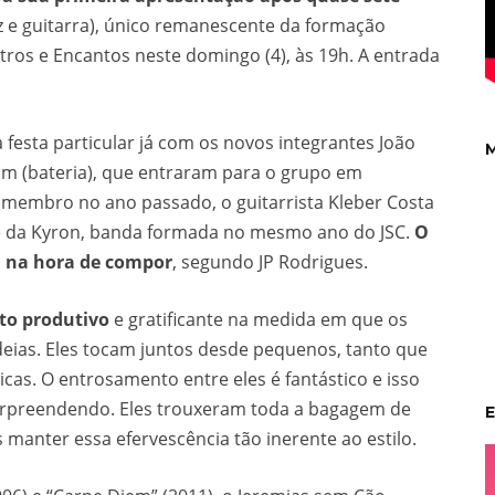
voz e guitarra), único remanescente da formação
tros e Encantos neste domingo (4), às 19h. A entrada
esta particular já com os novos integrantes João
M
rim (bateria), que entraram para o grupo em
membro no ano passado, o guitarrista Kleber Costa
te da Kyron, banda formada no mesmo ano do JSC.
O
l na hora de compor
, segundo JP Rodrigues.
to produtivo
e gratificante na medida em que os
ias. Eles tocam juntos desde pequenos, tanto que
cas. O entrosamento entre eles é fantástico e isso
 surpreendendo. Eles trouxeram toda a bagagem de
E
 manter essa efervescência tão inerente ao estilo.