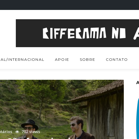
AL/INTERNACIONAL
APOIE
SOBRE
CONTATO
tários
702 views