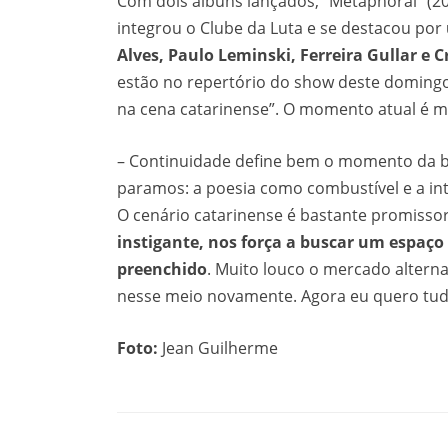
Com dois álbuns lançados, “Metaphorai” (20
integrou o Clube da Luta e se destacou por
Alves, Paulo Leminski, Ferreira Gullar e 
estão no repertório do show deste domingo,
na cena catarinense”. O momento atual é ma
– Continuidade define bem o momento da 
paramos: a poesia como combustível e a in
O cenário catarinense é bastante promisso
instigante, nos força a buscar um espaço
preenchido
. Muito louco o mercado alterna
nesse meio novamente. Agora eu quero tudo
Foto:
Jean Guilherme