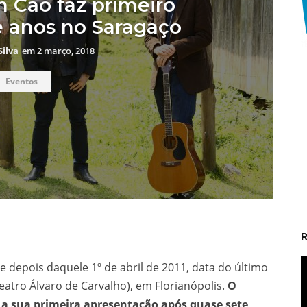
 Cão faz primeiro
 anos no Saragaço
Silva
em
2 março, 2018
Eventos
t
depois daquele 1º de abril de 2011, data do último
Teatro Álvaro de Carvalho), em Florianópolis.
O
 a sua primeira apresentação após quase sete