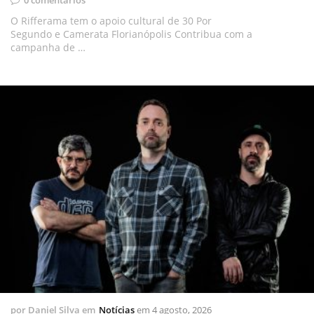
0 comentários
O Rifferama tem o apoio cultural de 30 Por
Segundo e Camerata Florianópolis Contribua com a
campanha de …
por
Daniel Silva
em
Notícias
em
4 agosto, 2026