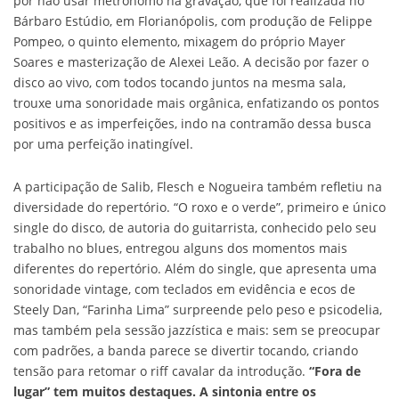
por não usar metrônomo na gravação, que foi realizada no
Bárbaro Estúdio, em Florianópolis, com produção de Felippe
Pompeo, o quinto elemento, mixagem do próprio Mayer
Soares e masterização de Alexei Leão. A decisão por fazer o
disco ao vivo, com todos tocando juntos na mesma sala,
trouxe uma sonoridade mais orgânica, enfatizando os pontos
positivos e as imperfeições, indo na contramão dessa busca
por uma perfeição inatingível.
A participação de Salib, Flesch e Nogueira também refletiu na
diversidade do repertório. “O roxo e o verde”, primeiro e único
single do disco, de autoria do guitarrista, conhecido pelo seu
trabalho no blues, entregou alguns dos momentos mais
diferentes do repertório. Além do single, que apresenta uma
sonoridade vintage, com teclados em evidência e ecos de
Steely Dan, “Farinha Lima” surpreende pelo peso e psicodelia,
mas também pela sessão jazzística e mais: sem se preocupar
com padrões, a banda parece se divertir tocando, criando
tensão para retomar o riff cavalar da introdução.
“Fora de
lugar” tem muitos destaques. A sintonia entre os