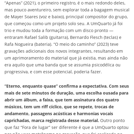
“Apenas” (2021), o primeiro registro, é o mais redondo deles,
mas pouco aventureiro, sem explorar toda a bagagem musical
de Mayer Soares (voz e baixo), principal compositor do grupo,
que começou como um projeto solo seu. A UmQuarto já foi
trio e mudou toda a formação com um disco pronto —
entraram Rafael Salib (guitarra), Bernardo Flesch (teclas) e
Rafa Nogueira (bateria). “O meio do caminho” (2023) teve
gravações adicionais dos novos integrantes, resultando em
um aprimoramento do material que já existia, mas ainda não
era aquilo que uma banda que se assumia psicodélica ou
progressiva, e com esse potencial, poderia fazer.
“Eterno, enquanto quase” confirma a expectativa. Com seus
mais de sete minutos de duração, uma escolha ousada para
abrir um álbum, a faixa, que tem assinatura dos quatro
músicos, tem um riff cíclico, que se repete, trocas de
andamento, passagens acústicas e harmonias vocais
caprichadas, marca registrada desse material.
Outro ponto
que faz “Fora de lugar” ser diferente é que a UmQuarto optou