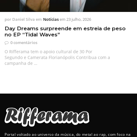
por
Daniel Silva
em
Notícias
em
23 julho, 2026
Day Dreams surpreende em estreia de peso
no EP “Tidal Waves”
0 comentários
O Rifferama tem o apoio cultural de 30 Por
Segundo e Camerata Florianópolis Contribua com a
campanha de …
Portal voltado ao universo da música, do metal ao rap, com foco na