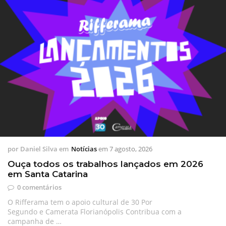
por
Daniel Silva
em
Notícias
em
7 agosto, 2026
Ouça todos os trabalhos lançados em 2026
em Santa Catarina
0 comentários
O Rifferama tem o apoio cultural de 30 Por
Segundo e Camerata Florianópolis Contribua com a
campanha de …