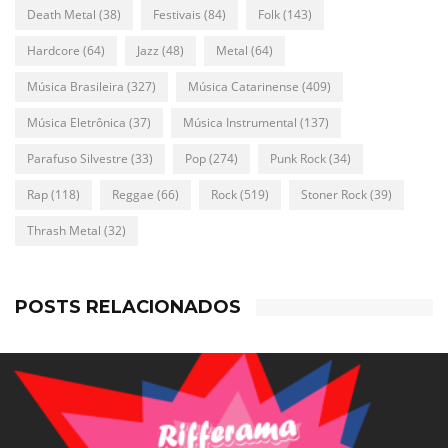
Death Metal
(38)
Festivais
(84)
Folk
(143)
Hardcore
(64)
Jazz
(48)
Metal
(64)
Música Brasileira
(327)
Música Catarinense
(409)
Música Eletrônica
(37)
Música Instrumental
(137)
Parafuso Silvestre
(33)
Pop
(274)
Punk Rock
(34)
Rap
(118)
Reggae
(66)
Rock
(519)
Stoner Rock
(39)
Thrash Metal
(32)
POSTS RELACIONADOS