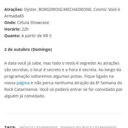
Atrações:
Oyster, BORGDROIG:MECHADRONE, Cosmic Void e
Armada85
Onde:
Célula Showcase
Horário:
22h
Quanto:
A partir de R$ 5
2 de outubro (Domingo)
A data você já sabe, mas todo o resto é segredo! As atrações
são secretas, o local é secreto e a hora é secreta. Ao longo da
programação soltaremos algumas pistas. Fique ligado na
nossa
página
e não perca nenhuma atração da 8ª Semana do
Rock Catarinense. Você só poderá entrar se for convidado por
alguém já convidado.
MÚSICA CATARINENSE
SEMANA DO ROCK CATARINENSE
TAGS: