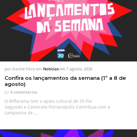
por
Daniel Silva
em
Notícias
em
7 agosto, 2026
Confira os lançamentos da semana (1º a 8 de
agosto)
0 comentários
O Rifferama tem o apoio cultural de 30 Por
Segundo e Camerata Florianópolis Contribua com a
campanha de …