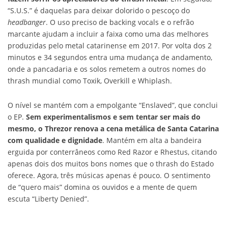
“S.U.S.” é daquelas para deixar dolorido o pescoço do
headbanger
. O uso preciso de backing vocals e o refrão
marcante ajudam a incluir a faixa como uma das melhores
produzidas pelo metal catarinense em 2017. Por volta dos 2
minutos e 34 segundos entra uma mudança de andamento,
onde a pancadaria e os solos remetem a outros nomes do
thrash mundial como Toxik, Overkill e Whiplash.
O nível se mantém com a empolgante “Enslaved”, que conclui
o EP.
Sem experimentalismos e sem tentar ser mais do
mesmo, o Threzor renova a cena metálica de Santa Catarina
com qualidade e dignidade
. Mantém em alta a bandeira
erguida por conterrâneos como Red Razor e Rhestus, citando
apenas dois dos muitos bons nomes que o thrash do Estado
oferece. Agora, três músicas apenas é pouco. O sentimento
de “quero mais” domina os ouvidos e a mente de quem
escuta “Liberty Denied”.