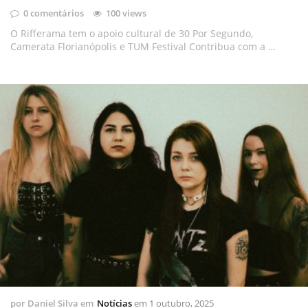
0 comentários
100 views
O Rifferama tem o apoio cultural de 30 Por Segundo,
Camerata Florianópolis e TUM Festival Contribua com a …
por
Daniel Silva
em
Notícias
em
1 outubro, 2025