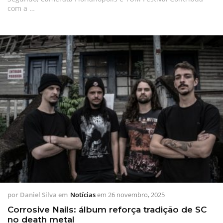
com a …
por
Daniel Silva
em
Notícias
em
26 novembro, 2025
Corrosive Nails: álbum reforça tradição de SC
no death metal