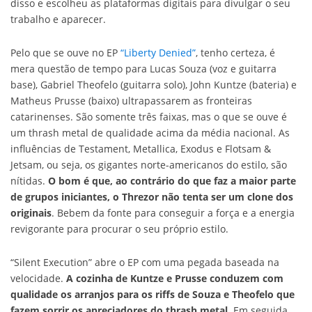
disso e escolheu as plataformas digitais para divulgar o seu
trabalho e aparecer.
Pelo que se ouve no EP
“Liberty Denied”
, tenho certeza, é
mera questão de tempo para Lucas Souza (voz e guitarra
base), Gabriel Theofelo (guitarra solo), John Kuntze (bateria) e
Matheus Prusse (baixo) ultrapassarem as fronteiras
catarinenses. São somente três faixas, mas o que se ouve é
um thrash metal de qualidade acima da média nacional. As
influências de Testament, Metallica, Exodus e Flotsam &
Jetsam, ou seja, os gigantes norte-americanos do estilo, são
nítidas.
O bom é que, ao contrário do que faz a maior parte
de grupos iniciantes, o Threzor não tenta ser um clone dos
originais
. Bebem da fonte para conseguir a força e a energia
revigorante para procurar o seu próprio estilo.
“Silent Execution” abre o EP com uma pegada baseada na
velocidade.
A cozinha de Kuntze e Prusse conduzem com
qualidade os arranjos para os riffs de Souza e Theofelo que
fazem sorrir os apreciadores do thrash metal
. Em seguida,