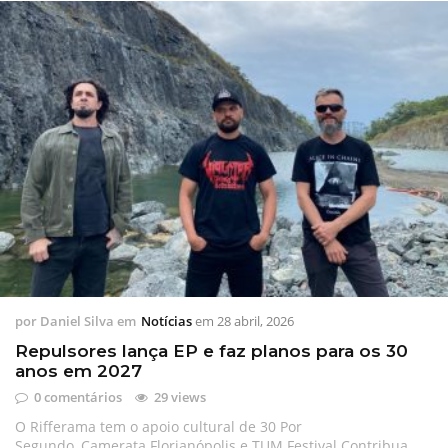
por
Daniel Silva
em
Notícias
em
28 abril, 2026
Repulsores lança EP e faz planos para os 30
anos em 2027
0 comentários
29 views
O Rifferama tem o apoio cultural de 30 Por
Segundo, Camerata Florianópolis e TUM Festival Contribua