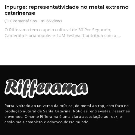
Inpurge: representatividade no metal extremo
catarinense
0 comentários
66 views
O Rifferama tem o apoio cultural de 30 Por Segundo,
Camerata Florianópolis e TUM Festival Contribua com a …
Portal voltado ao universo da música, do metal ao rap, com foco na
produção autoral de Santa Catarina. Notícias, entrevistas, resenhas
e eventos. O nome Rifferama é uma clara associação ao rock, o
estilo mais completo e adorado desse mundo.