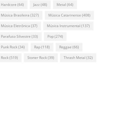
Hardcore
(64)
Jazz
(48)
Metal
(64)
Música Brasileira
(327)
Música Catarinense
(408)
Música Eletrônica
(37)
Música Instrumental
(137)
Parafuso Silvestre
(33)
Pop
(274)
Punk Rock
(34)
Rap
(118)
Reggae
(66)
Rock
(519)
Stoner Rock
(39)
Thrash Metal
(32)