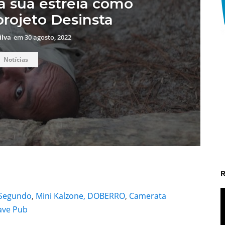
 a sua estreia como
projeto Desinsta
ilva
em
30 agosto, 2022
Notícias
t
 Segundo
,
Mini Kalzone,
DOBERRO
,
Camerata
ave Pub