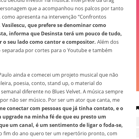
u decidiu investir na música. Intérprete da drag
 personagem que a acompanhou nos palcos por tanto
, como apresenta na intervenção “Confrontos
 Vasilescu, que prefere se denominar como
sta, informa que Desinsta terá um pouco de tudo,
r o seu lado como cantor e compositor.
Além dos
o separada por cortes para o Youtube e também
aulo ainda e comecei um projeto musical que não
leira, poesia, conto, stand up, o material do
 semanal diferente no Blues Velvet. A música sempre
) por não ser músico. Por ser um ator que canta, me
me conectar com pessoas que já tinha contato, e o
m upgrade na minha fé de que eu presto um
que um canal, é um sentimento de ligar o foda-se,
o fim do ano quero ter um repertório pronto, com