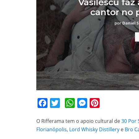
Vasilescu faz
cantor no 
por
Daniel S
Facebook
Twitter
WhatsApp
Messenger
Pinteres
O Rifferama tem o apoio cultural de
30 Por
Florianópolis
,
Lord Whisky Distillery
e
Bro C