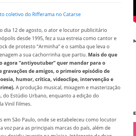
 coletivo do Rifferama no Catarse
dia 12 de agosto, o ator e locutor publicitário
nópolis desde 1995, fez a sua estreia como cantor e
M
ock de protesto “Arminha” e o samba que leva o
nagem a sua cachorrinha que partiu.
Mais do que
 o agora “antiyoutuber” quer mandar para o
 gravações de amigos, o primeiro episódio de
oesia, humor, crítica, videoclipe, intervenção e
crime).
A produção musical, mixagem e masterização
n, do Estúdio Urbano, enquanto a edição do
 Vinil Filmes.
E
os em São Paulo, onde se estabeleceu como locutor
ua voz para as principais marcas do país, além de