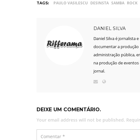
PAULO VASILESCU
DESINSTA
SAMBA
ROCK
TAGS:
DANIEL SILVA
Daniel Silva é jornalista 
documentar a produção mu
administração pública, e
na produção de eventos e
jornal.
DEIXE UM COMENTÁRIO.
Your email address will not be published. Requi