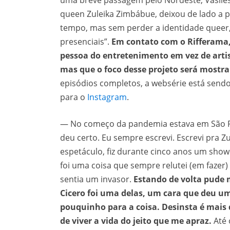
uma breve passagem pelo Nordeste, Vasilesc
queen Zuleika Zimbábue, deixou de lado a
tempo, mas sem perder a identidade queer
presenciais”.
Em contato com o Rifferama,
pessoa do entretenimento em vez de arti
mas que o foco desse projeto será mostra
episódios completos, a websérie está send
para o
Instagram
.
— No começo da pandemia estava em São P
deu certo. Eu sempre escrevi. Escrevi pra Zu
espetáculo, fiz durante cinco anos um show
foi uma coisa que sempre relutei (em fazer
sentia um invasor.
Estando de volta pude 
Cicero foi uma delas, um cara que deu u
pouquinho para a coisa. Desinsta é mais 
de viver a vida do jeito que me apraz.
Até 