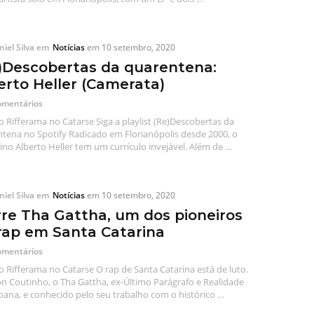
iel Silva
em
Notícias
em
10 setembro, 2020
)Descobertas da quarentena:
erto Heller (Camerata)
omentários
o Rifferama no Catarse Siga a playlist (Re)Descobertas da
tena no Spotify Radicado em Florianópolis desde 2000, o
ino Alberto Heller tem um currículo invejável. Além de …
iel Silva
em
Notícias
em
10 setembro, 2020
re Tha Gattha, um dos pioneiros
rap em Santa Catarina
omentários
o Rifferama no Catarse O rap de Santa Catarina está de luto.
 Coutinho, o Tha Gattha, ex-Último Parágrafo e Realidade
ana, e conhecido pelo seu trabalho com o histórico …