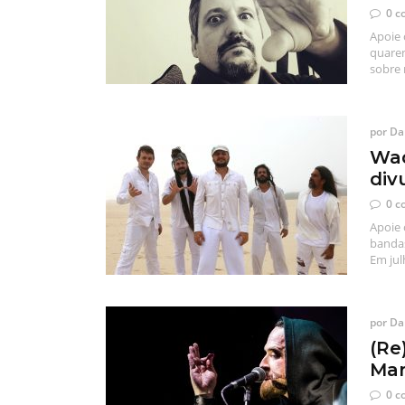
0 c
Apoie 
quaren
sobre 
por
Dan
Wad
div
0 c
Apoie 
bandas
Em jul
por
Dan
(Re
Mar
0 c