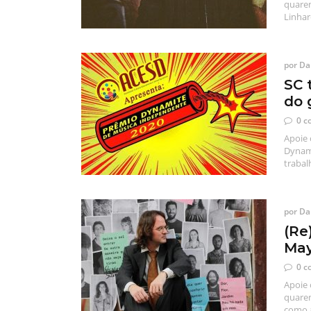
quaren
Linha
por
Dan
SC 
do 
0 c
Apoie 
Dynami
trabal
por
Dan
(Re
May
0 c
Apoie 
quaren
como a