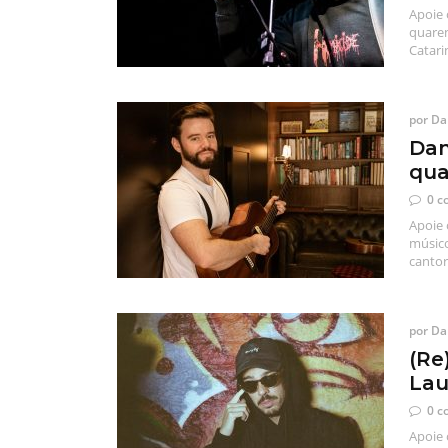
Apoie 
quaren
Catari
por
Dan
Dan
qua
0 c
Apoie 
músico
cantor
por
Dan
(Re
Lau
0 c
Apoie 