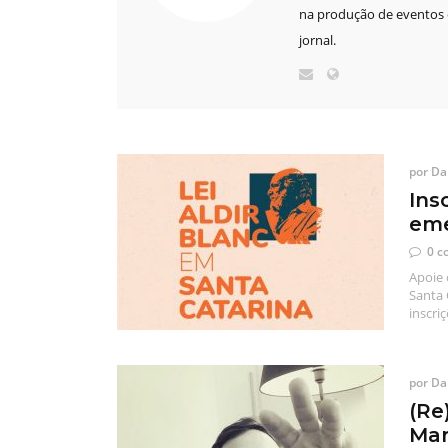
na produção de eventos e
jornal.
por
Dan
Ins
eme
0 c
Apoie 
Santa 
inscri
por
Dan
(Re
Mar