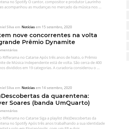
tena no Spotify O cantor, compositor e produtor Laurinho
res acompanhou as mudanças no mercado da música nos …
iel Silva
em
Notícias
em
15 setembro, 2020
tem nove concorrentes na volta
grande Prêmio Dynamite
omentários
o Rifferama no Catarse Após três anos de hiato, o Prêmio
te de Música Independente está de volta. São cerca de 400
hos divididos em 19 categorias. A curadoria considerou o …
iel Silva
em
Notícias
em
14 setembro, 2020
)Descobertas da quarentena:
er Soares (banda UmQuarto)
omentários
o Rifferama no Catarse Siga a playlist (Re)Descobertas da
tena no Spotify Após três anos trabalhando a sua identidade
rtista solo em Florianópolis, com um EP e dois …