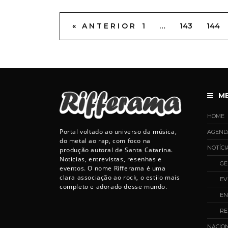
« ANTERIOR
1
…
143
144
M
HOME
Portal voltado ao universo da música,
AGEND
do metal ao rap, com foco na
NOTÍCI
produção autoral de Santa Catarina.
Notícias, entrevistas, resenhas e
GE
eventos. O nome Rifferama é uma
clara associação ao rock, o estilo mais
EV
completo e adorado desse mundo.
EN
RE
NACIO