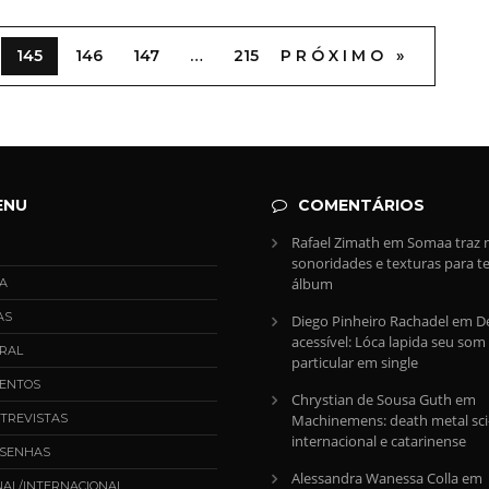
145
146
147
…
215
PRÓXIMO »
ENU
COMENTÁRIOS
Rafael Zimath
em
Somaa traz 
sonoridades e texturas para te
álbum
A
AS
Diego Pinheiro Rachadel
em
D
acessível: Lóca lapida seu som
RAL
particular em single
ENTOS
Chrystian de Sousa Guth
em
TREVISTAS
Machinemens: death metal sci-
internacional e catarinense
SENHAS
Alessandra Wanessa Colla
em
NAL/INTERNACIONAL