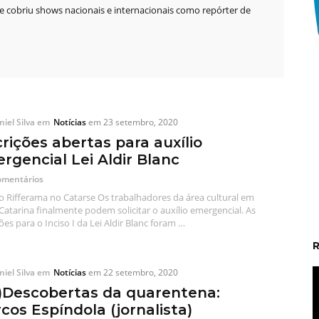
 cobriu shows nacionais e internacionais como repórter de
iel Silva
em
Notícias
em
23 setembro, 2020
crições abertas para auxílio
rgencial Lei Aldir Blanc
omentários
o Rifferama no Catarse Os trabalhadores da área cultural em
Catarina finalmente podem solicitar o auxílio emergencial. As
ções para o Inciso I da Lei Aldir Blanc foram …
iel Silva
em
Notícias
em
22 setembro, 2020
)Descobertas da quarentena:
cos Espíndola (jornalista)