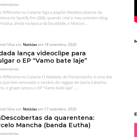
omentários
o Rifferama no Catarse Siga a playlist (Re)Descobertas da
tena no Spotify Em 2006, quando criei o meu primeiro blog
música, ainda na época da faculdade, o Marcos …
M
iel Silva
em
Notícias
em
18 setembro, 2020
ada lança videoclipe para
ulgar o EP “Vamo bate laje”
omentários
o Rifferama no Catarse O Wadada, de Florianópolis, é uma das
 que tem renovado o cenário do reggae de Santa Catarina.
ho, o grupo lançou o EP “Vamo bate laje”, …
iel Silva
em
Notícias
em
17 setembro, 2020
E
)Descobertas da quarentena:
celo Mancha (banda Eutha)
omentários