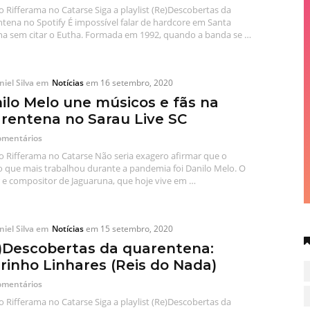
o Rifferama no Catarse Siga a playlist (Re)Descobertas da
tena no Spotify É impossível falar de hardcore em Santa
na sem citar o Eutha. Formada em 1992, quando a banda se …
iel Silva
em
Notícias
em
16 setembro, 2020
ilo Melo une músicos e fãs na
rentena no Sarau Live SC
omentários
o Rifferama no Catarse Não seria exagero afirmar que o
 que mais trabalhou durante a pandemia foi Danilo Melo. O
 e compositor de Jaguaruna, que hoje vive em …
iel Silva
em
Notícias
em
15 setembro, 2020
)Descobertas da quarentena:
rinho Linhares (Reis do Nada)
omentários
o Rifferama no Catarse Siga a playlist (Re)Descobertas da