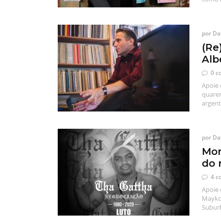
por
Dan
(Re
Alb
0 c
Apoie 
quaren
argent
por
Dan
Mor
do 
4 c
Apoie 
Maykon
Suburb