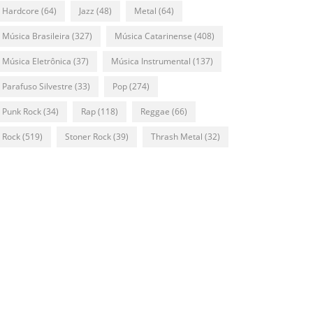
Hardcore
(64)
Jazz
(48)
Metal
(64)
Música Brasileira
(327)
Música Catarinense
(408)
Música Eletrônica
(37)
Música Instrumental
(137)
Parafuso Silvestre
(33)
Pop
(274)
Punk Rock
(34)
Rap
(118)
Reggae
(66)
Rock
(519)
Stoner Rock
(39)
Thrash Metal
(32)