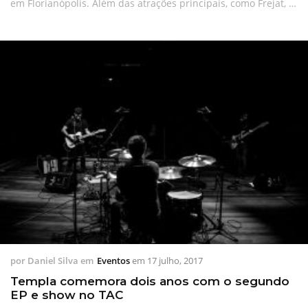
em Florianópolis. Além das atrações principais, como Frejat, …
por
Daniel Silva
em
Eventos
em
17 julho, 2017
Templa comemora dois anos com o segundo
EP e show no TAC