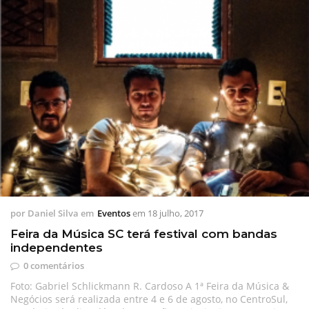
por
Daniel Silva
em
Eventos
em
18 julho, 2017
Feira da Música SC terá festival com bandas
independentes
0 comentários
Foto: Gabriel Schlickmann R. Cardoso A 1ª Feira da Música &
Negócios será realizada entre 4 e 6 de agosto, no CentroSul,