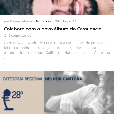
por
Daniel Silva
em
Notícias
em
24 julho, 2017
Colabore com o novo álbum do Caraudácia
0 comentários
Foto: Diogo G. Andrade O EP “Cara a cara”, lançado em 2016,
foi um trabalho de transição para o Caraudácia, agora
estabelecido como duo. Guilherme Natel e Lucas da Vila estão
…