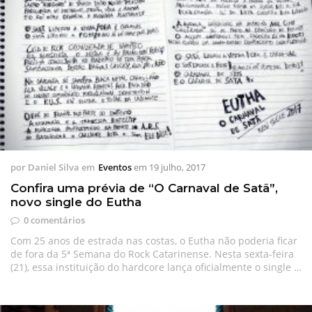
por
Daniel Silva
em
Eventos
em
19 julho, 2017
Confira uma prévia de “O Carnaval de Satã”,
novo single do Eutha
0 comentários
Com 25 anos de estrada nas costas, o Eutha não poderia ficar
de fora da 5ª Semana do Rock Catarinense. Nesta sexta-feira
(21), essa instituição do hardcore lança oficialmente o single …