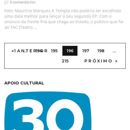
0 comentários
Foto: Maurício Marques A Templa não poderia ter escolhido
uma data melhor para lançar o seu segundo EP. Com o
anúncio da frente fria que chega ao Estado, o público que for
ao TAC (Teatro …
« ANTERIOR
1
…
194
195
196
197
198
…
215
PRÓXIMO »
APOIO CULTURAL