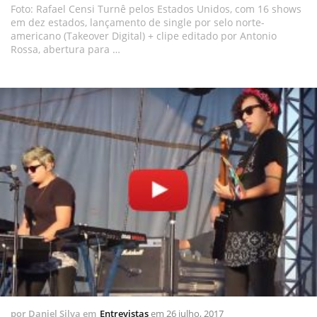
Foto: Rafael Censi Turnê pelos Estados Unidos, com 16 shows
em dez estados, lançamento de single por selo norte-
americano (Takeover Digital) + clipe editado por Antonio
Rossa, abertura para …
por
Daniel Silva
em
Entrevistas
em
26 julho, 2017