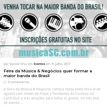
por
Daniel Silva
em
Eventos
em
31 julho, 2017
Feira da Música & Negócios quer formar a
maior banda do Brasil
0 comentários
A Feira da Música & Negócios começa nesta sexta-feira (4 de
agosto) com shows de Frejat e Paralamas do Sucesso, no
CentroSul, e traz atrações para todos os gostos. Os três dias
de evento …