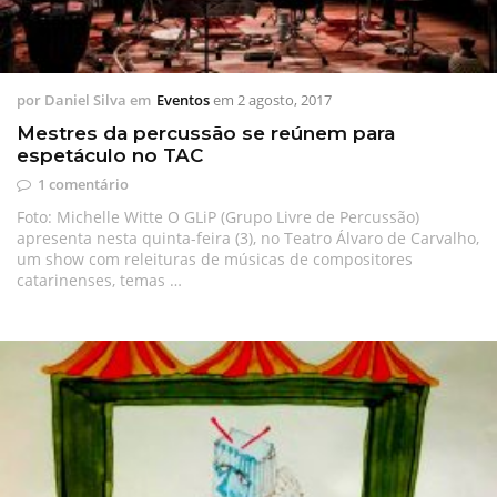
por
Daniel Silva
em
Eventos
em
2 agosto, 2017
Mestres da percussão se reúnem para
espetáculo no TAC
1 comentário
Foto: Michelle Witte O GLiP (Grupo Livre de Percussão)
apresenta nesta quinta-feira (3), no Teatro Álvaro de Carvalho,
um show com releituras de músicas de compositores
catarinenses, temas …