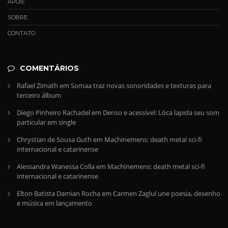
APOIE
SOBRE
CONTATO
COMENTÁRIOS
Rafael Zimath
em
Somaa traz novas sonoridades e texturas para
terceiro álbum
Diego Pinheiro Rachadel
em
Denso e acessível: Lóca lapida seu som
particular em single
Chrystian de Sousa Guth
em
Machinemens: death metal sci-fi
internacional e catarinense
Alessandra Wanessa Colla
em
Machinemens: death metal sci-fi
internacional e catarinense
Elton Batista Damian Rocha
em
Carmen Zaglul une poesia, desenho
e música em lançamento