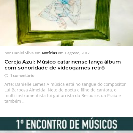
por
Daniel Silva
em
Notícias
em
1 agosto, 2017
Cereja Azul: Músico catarinense lança álbum
com sonoridade de videogames retrô
1 comentário
Arte: Danielle Lemes A música está no sangue do compositor
Lui Barbosa Almeida. Neto de poeta e filho de cantora, o
multi-instrumentista foi guitarrista da Besouros da Praia e
também …