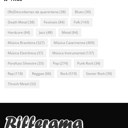
(Re)Descobertas da quarentena
(38)
Blues
(30)
Death Metal
(38)
Festivais
(84)
Folk
(143)
Hardcore
(64)
Jazz
(48)
Metal
(64)
Música Brasileira
(327)
Música Catarinense
(409)
Música Eletrônica
(37)
Música Instrumental
(137)
Parafuso Silvestre
(33)
Pop
(274)
Punk Rock
(34)
Rap
(118)
Reggae
(66)
Rock
(519)
Stoner Rock
(39)
Thrash Metal
(32)