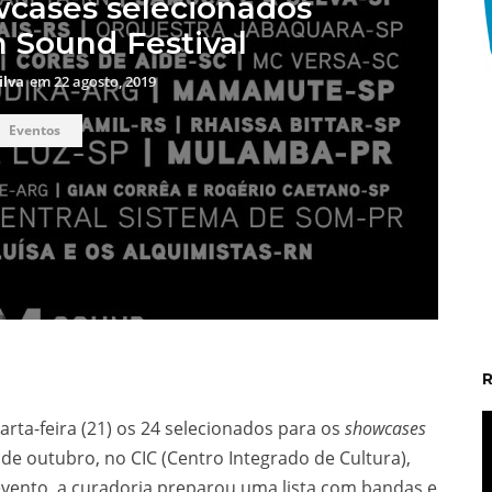
wcases selecionados
 Sound Festival
ilva
em
22 agosto, 2019
Eventos
t
ta-feira (21) os 24 selecionados para os
showcases
6 de outubro, no CIC (Centro Integrado de Cultura),
 evento, a curadoria preparou uma lista com bandas e