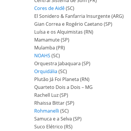
Central Sistema de Som (PR)
Cores de Aidê
(SC)
El Sonidero & Fanfarria Insurgente (ARG)
Gian Correa e Rogério Caetano (SP)
Luísa e os Alquimistas (RN)
Mamamute (SP)
Mulamba (PR)
NOAHS
(SC)
Orquestra Jabaquara (SP)
Orquidália
(SC)
Plutão Já Foi Planeta (RN)
Quarteto Dois a Dois – MG
Rachell Luz (SP)
Rhaissa Bittar (SP)
Rohmanelli
(SC)
Samuca e a Selva (SP)
Suco Elétrico (RS)