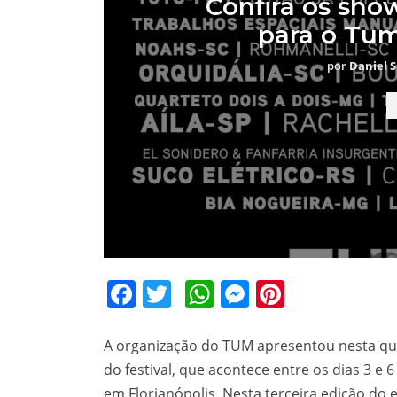
Confira os sho
para o Tum
por
Daniel S
Facebook
Twitter
WhatsApp
Messenger
Pinteres
A organização do TUM apresentou nesta quar
do festival, que acontece entre os dias 3 e 
em Florianópolis. Nesta terceira edição do