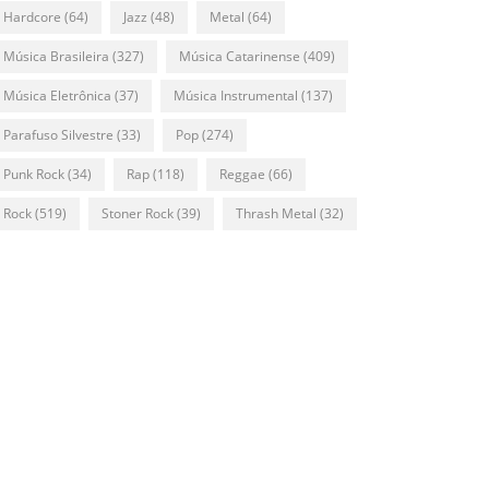
Hardcore
(64)
Jazz
(48)
Metal
(64)
Música Brasileira
(327)
Música Catarinense
(409)
Música Eletrônica
(37)
Música Instrumental
(137)
Parafuso Silvestre
(33)
Pop
(274)
Punk Rock
(34)
Rap
(118)
Reggae
(66)
Rock
(519)
Stoner Rock
(39)
Thrash Metal
(32)