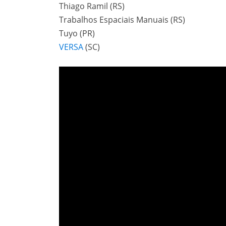
Thiago Ramil (RS)
Trabalhos Espaciais Manuais (RS)
Tuyo (PR)
VERSA
(SC)