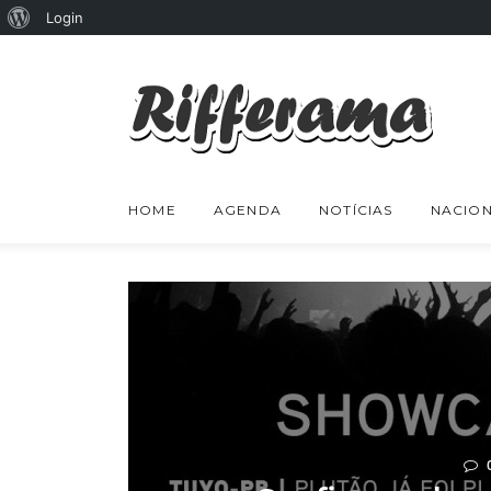
Sobre
Login
o
WordPress
HOME
AGENDA
NOTÍCIAS
NACION
0