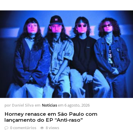
por
Daniel Silva
em
Notícias
em
6 agosto, 2026
Horney renasce em São Paulo com
lançamento do EP “Anti-raso”
0 comentários
8 views