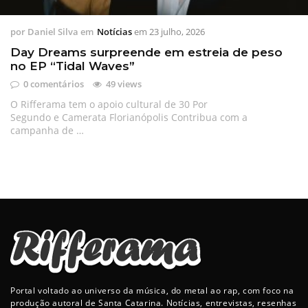
por
Daniel Silva
em
Notícias
em
23 julho, 2026
Day Dreams surpreende em estreia de peso
no EP “Tidal Waves”
0 comentários
49 views
O Rifferama tem o apoio cultural de 30 Por
Segundo e Camerata Florianópolis Contribua com a
campanha de …
Portal voltado ao universo da música, do metal ao rap, com foco na
produção autoral de Santa Catarina. Notícias, entrevistas, resenhas