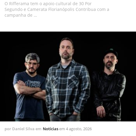
O Rifferama tem o apoio cultural de 30 Por
Segundo e Camerata Florianópolis Contribua com a
campanha de …
por
Daniel Silva
em
Notícias
em
4 agosto, 2026