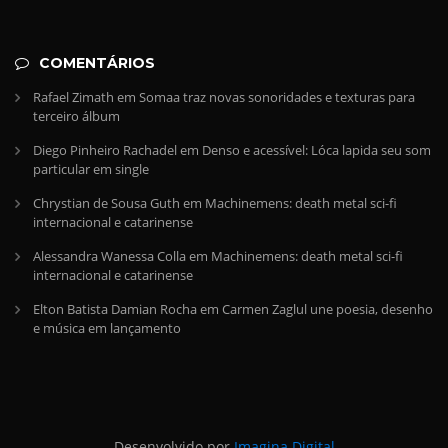
COMENTÁRIOS
Rafael Zimath
em
Somaa traz novas sonoridades e texturas para
terceiro álbum
Diego Pinheiro Rachadel
em
Denso e acessível: Lóca lapida seu som
particular em single
Chrystian de Sousa Guth
em
Machinemens: death metal sci-fi
internacional e catarinense
Alessandra Wanessa Colla
em
Machinemens: death metal sci-fi
internacional e catarinense
Elton Batista Damian Rocha
em
Carmen Zaglul une poesia, desenho
e música em lançamento
Desenvolvido por
Imagina Digital