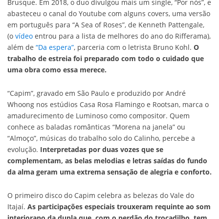
Brusque. Em 2018, o duo divulgou mais um single, “Por nós”, e
abasteceu o canal do Youtube com alguns covers, uma versão
em português para “A Sea of Roses”, de Kenneth Pattengale,
(o
vídeo
entrou para a lista de melhores do ano do Rifferama),
além de
“Da espera”
, parceria com o letrista Bruno Kohl.
O
trabalho de estreia foi preparado com todo o cuidado que
uma obra como essa merece.
“Capim”, gravado em São Paulo e produzido por André
Whoong nos estúdios Casa Rosa Flamingo e Rootsan, marca o
amadurecimento de Luminoso como compositor. Quem
conhece as baladas românticas “Morena na janela” ou
“Almoço”, músicas do trabalho solo do Calinho, percebe a
evolução.
Interpretadas por duas vozes que se
complementam, as belas melodias e letras saídas do fundo
da alma geram uma extrema sensação de alegria e conforto.
O primeiro disco do Capim celebra as belezas do Vale do
Itajaí.
As participações especiais trouxeram requinte ao som
interiorano da dupla que, com o perdão do trocadilho, tem