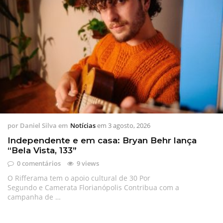
por
Daniel Silva
em
Notícias
em
3 agosto, 2026
Independente e em casa: Bryan Behr lança
“Bela Vista, 133”
0 comentários
9 views
O Rifferama tem o apoio cultural de 30 Por
Segundo e Camerata Florianópolis Contribua com a
campanha de …