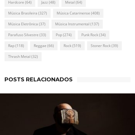
Hardcore
(64)
Jazz
(48)
Metal
(64)
Música Brasileira
(327)
Música Catarinense
(408)
Música Eletrônica
(37)
Música Instrumental
(137)
Parafuso Silvestre
(33)
Pop
(274)
Punk Rock
(34)
Rap
(118)
Reggae
(66)
Rock
(519)
Stoner Rock
(39)
Thrash Metal
(32)
POSTS RELACIONADOS