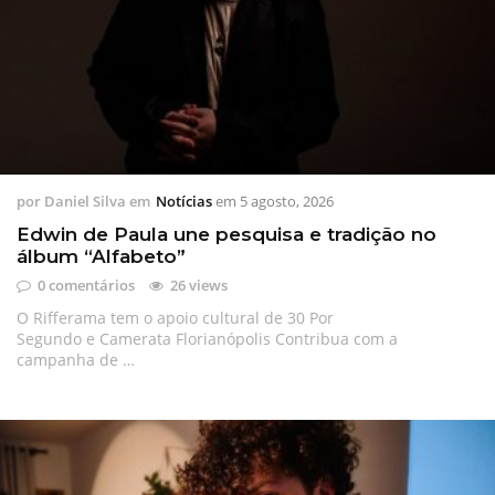
por
Daniel Silva
em
Notícias
em
5 agosto, 2026
Edwin de Paula une pesquisa e tradição no
álbum “Alfabeto”
0 comentários
26 views
O Rifferama tem o apoio cultural de 30 Por
Segundo e Camerata Florianópolis Contribua com a
campanha de …