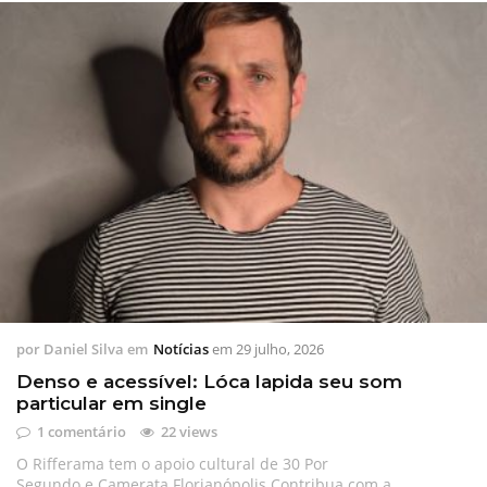
por
Daniel Silva
em
Notícias
em
29 julho, 2026
Denso e acessível: Lóca lapida seu som
particular em single
1 comentário
22 views
O Rifferama tem o apoio cultural de 30 Por
Segundo e Camerata Florianópolis Contribua com a