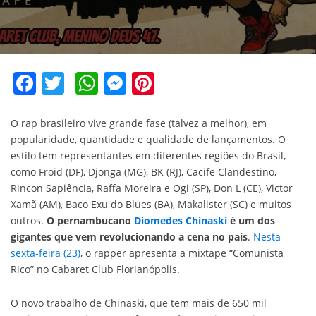
Facebook
Twitter
WhatsApp
Messenger
Pinterest
O rap brasileiro vive grande fase (talvez a melhor), em
popularidade, quantidade e qualidade de lançamentos. O
estilo tem representantes em diferentes regiões do Brasil,
como Froid (DF), Djonga (MG), BK (RJ), Cacife Clandestino,
Rincon Sapiência, Raffa Moreira e Ogi (SP), Don L (CE), Victor
Xamã (AM), Baco Exu do Blues (BA), Makalister (SC) e muitos
outros.
O pernambucano
Diomedes Chinaski
é um dos
gigantes que vem revolucionando a cena no país
.
Nesta
sexta-feira (23)
, o rapper apresenta a mixtape “Comunista
Rico” no Cabaret Club Florianópolis.
O novo trabalho de Chinaski, que tem mais de 650 mil