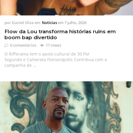
por
Daniel Silva
em
Notícias
em
7 julho, 2026
Flow da Lou transforma histórias ruins em
boom bap divertido
0 comentários
17 views
O Rifferama tem o apoio cultural de 30 Por
Segundo e Camerata Florianópolis Contribua com a
campanha de …