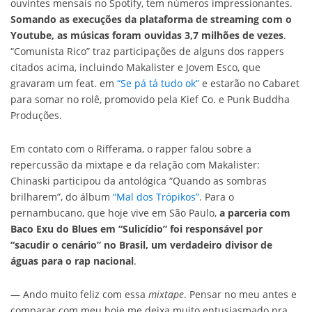
ouvintes mensais no Spotify, tem números impressionantes.
Somando as execuções da plataforma de streaming com o
Youtube, as músicas foram ouvidas 3,7 milhões de vezes
.
“Comunista Rico” traz participações de alguns dos rappers
citados acima, incluindo Makalister e Jovem Esco, que
gravaram um feat. em
“Se pá tá tudo ok”
e estarão no Cabaret
para somar no rolê, promovido pela Kief Co. e Punk Buddha
Produções.
Em contato com o Rifferama, o rapper falou sobre a
repercussão da mixtape e da relação com Makalister:
Chinaski participou da antológica “Quando as sombras
brilharem”, do álbum
“Mal dos Trópikos”
. Para o
pernambucano, que hoje vive em São Paulo,
a parceria com
Baco Exu do Blues em “Sulicídio” foi responsável por
“sacudir o cenário” no Brasil, um verdadeiro divisor de
águas para o rap nacional
.
— Ando muito feliz com essa
mixtape
. Pensar no meu antes e
comparar com meu hoje me deixa muito entusiasmado pra