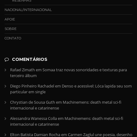
RESENHAS
NACIONAL/INTERNACIONAL
APOIE
SOBRE
CONTATO
COMENTÁRIOS
Rafael Zimath
em
Somaa traz novas sonoridades e texturas para
terceiro álbum
Diego Pinheiro Rachadel
em
Denso e acessível: Lóca lapida seu som
particular em single
Chrystian de Sousa Guth
em
Machinemens: death metal sci-fi
internacional e catarinense
Alessandra Wanessa Colla
em
Machinemens: death metal sci-fi
internacional e catarinense
Elton Batista Damian Rocha
em
Carmen Zaglul une poesia, desenho