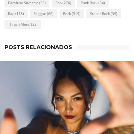
Parafuso Silvestre
(33)
Pop
(274)
Punk Rock
(34)
Rap
(118)
Reggae
(66)
Rock
(519)
Stoner Rock
(39)
Thrash Metal
(32)
POSTS RELACIONADOS