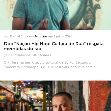
por
Daniel Silva
em
Notícias
em
1 julho, 2026
Doc “Nação Hip Hop: Cultura de Rua” resgata
memórias do rap
0 comentários
16 views
O Rifferama tem o apoio cultural de 30 Por Segundo,
Camerata Florianópolis e TUM Festival Contribua com a …