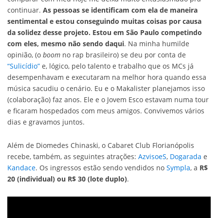
continuar.
As pessoas se identificam com ela de maneira
sentimental e estou conseguindo muitas coisas por causa
da solidez desse projeto. Estou em São Paulo competindo
com eles, mesmo não sendo daqui
. Na minha humilde
opinião, (o
boom
no rap brasileiro) se deu por conta de
“Sulicídio”
e, lógico, pelo talento e trabalho que os MCs já
desempenhavam e executaram na melhor hora quando essa
música sacudiu o cenário. Eu e o Makalister planejamos isso
(colaboração) faz anos. Ele e o Jovem Esco estavam numa tour
e ficaram hospedados com meus amigos. Convivemos vários
dias e gravamos juntos.
Além de Diomedes Chinaski, o Cabaret Club Florianópolis
recebe, também, as seguintes atrações:
AzvisoeS
,
Dogarada
e
Kandace
. Os ingressos estão sendo vendidos no
Sympla
, a
R$
20 (individual) ou R$ 30 (lote duplo)
.