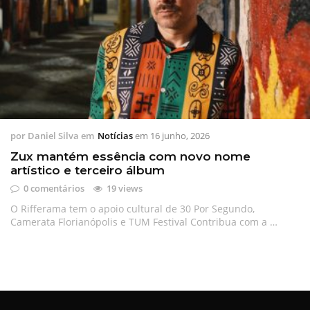
por
Daniel Silva
em
Notícias
em
16 junho, 2026
Zux mantém essência com novo nome
artístico e terceiro álbum
0 comentários
19 views
O Rifferama tem o apoio cultural de 30 Por Segundo,
Camerata Florianópolis e TUM Festival Contribua com a …