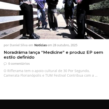
por
Daniel Silva
em
Notícias
em
28 outubro, 2025
Noradräma lança “Medicine” e produz EP sem
estilo definido
0 comentários
O Rifferama tem o apoio cultural de 30 Por Segundo,
Camerata Florianópolis e TUM Festival Contribua com a …