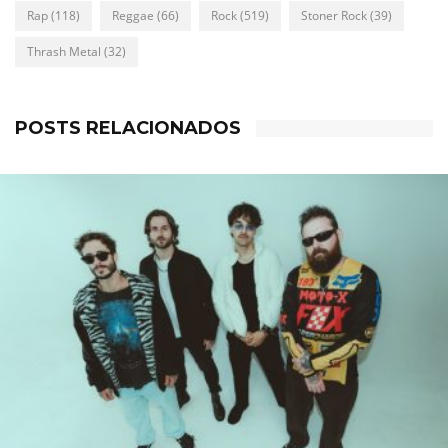
Rap
(118)
Reggae
(66)
Rock
(519)
Stoner Rock
(39)
Thrash Metal
(32)
POSTS RELACIONADOS