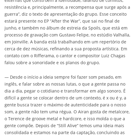
externas que constroem a identidade, falando de conflitos,
resistência e, principalmente, a recompensa que surge após a
guerra”, diz o texto de apresentação do grupo. Esse conceito
estará presente no EP “After the War”, que sai no final de
junho, e também no álbum de estreia da Spoils, que está em
processo de gravação com Gustavo Felipe, no estúdio Valhalla,
em Joinville. A banda está trabalhando em um repertório de
cerca de dez músicas, refinando a sua proposta artística. Em
contato com o Rifferama, o cantor e compositor Luiz Chagas
falou sobre a sonoridade e os planos do grupo.
— Desde o início a ideia sempre foi fazer som pesado, em
inglês, e falar sobre as nossas lutas, o que a gente passa no
dia a dia, pegar o cotidiano e transformar em algo sonoro. É
difícil a gente se colocar dentro de um contexto, é x ou é y, a
gente busca trazer o máximo de autenticidade para o nosso
som, a gente não tem uma régua. O Airan gosta de metalcore,
o Terence de groove metal e hardcore, e isso molda o que a
gente compõe. Depois de “Still Alive” temos uma ideia mais
consolidada e estamos na parte da captação, concluindo as