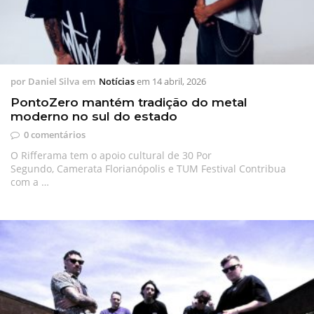
por
Daniel Silva
em
Notícias
em
14 abril, 2026
PontoZero mantém tradição do metal
moderno no sul do estado
0 comentários
O Rifferama tem o apoio cultural de 30 Por
Segundo, Camerata Florianópolis e TUM Festival Contribua
com a …