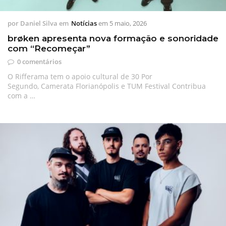
por
Daniel Silva
em
Notícias
em
5 maio, 2026
brøken apresenta nova formação e sonoridade
com “Recomeçar”
0 comentários
O Rifferama tem o apoio cultural de 30 Por
Segundo, Camerata Florianópolis e TUM Festival Contribua
com a …