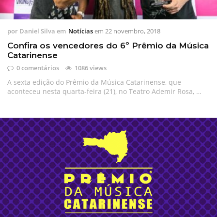
por
Daniel Silva
em
Notícias
em
22 novembro, 2018
Confira os vencedores do 6º Prêmio da Música
Catarinense
0 comentários
1086 views
A sexta edição do Prêmio da Música Catarinense, que
aconteceu nesta quarta-feira (21), no Teatro Ademir Rosa, …