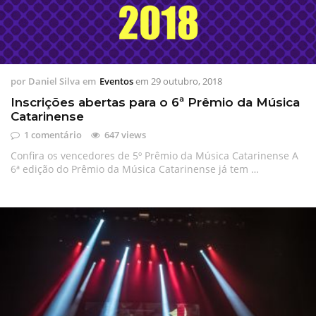
por
Daniel Silva
em
Eventos
em
29 outubro, 2018
Inscrições abertas para o 6ª Prêmio da Música
Catarinense
1 comentário
647 views
Confira os vencedores de 5º Prêmio da Música Catarinense A
6ª edição do Prêmio da Música Catarinense já tem …