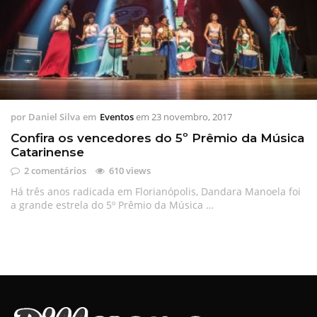
por
Daniel Silva
em
Eventos
em
23 novembro, 2017
Confira os vencedores do 5º Prêmio da Música
Catarinense
2 comentários
610 views
Há três anos radicada em Florianópolis, Dandara Manoela foi
a grande estrela do 5º Prêmio da Música …