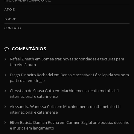
NACIONAL/INTERNACIONAL
APOIE
SOBRE
CONTATO
COMENTÁRIOS
Rafael Zimath
em
Somaa traz novas sonoridades e texturas para
terceiro álbum
Diego Pinheiro Rachadel
em
Denso e acessível: Lóca lapida seu som
particular em single
Chrystian de Sousa Guth
em
Machinemens: death metal sci-fi
internacional e catarinense
Alessandra Wanessa Colla
em
Machinemens: death metal sci-fi
internacional e catarinense
Elton Batista Damian Rocha
em
Carmen Zaglul une poesia, desenho
e música em lançamento