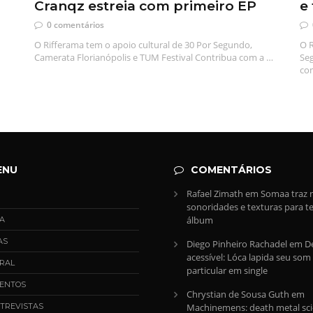
Cranqz estreia com primeiro EP
e
0 comentários
O Rifferama tem o apoio cultural de 30 Por Segundo,
O R
Camerata Florianópolis e TUM Festival Contribua com a …
Seg
co
ENU
COMENTÁRIOS
Rafael Zimath
em
Somaa traz 
sonoridades e texturas para te
álbum
A
AS
Diego Pinheiro Rachadel
em
D
acessível: Lóca lapida seu som
RAL
particular em single
ENTOS
Chrystian de Sousa Guth
em
TREVISTAS
Machinemens: death metal sci-