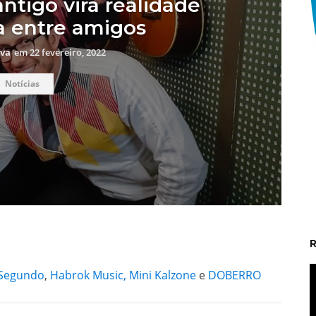
ntigo vira realidade
 entre amigos
lva
em
22 fevereiro, 2022
Notícias
t
 Segundo
,
Habrok Music,
Mini Kalzone
e
DOBERRO