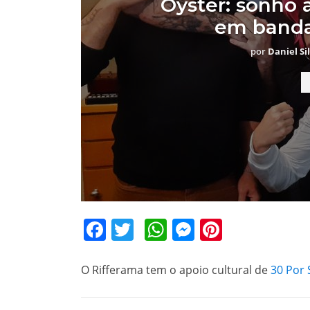
Oyster: sonho a
em banda
por
Daniel Si
Facebook
Twitter
WhatsApp
Messenger
Pinteres
O Rifferama tem o apoio cultural de
30 Por