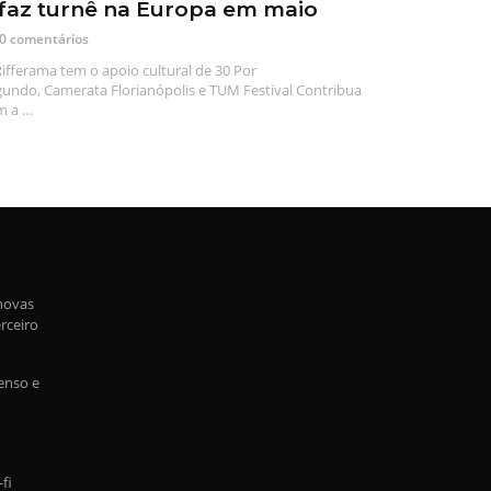
 faz turnê na Europa em maio
0 comentários
ifferama tem o apoio cultural de 30 Por
undo, Camerata Florianópolis e TUM Festival Contribua
m a …
novas
rceiro
enso e
fi