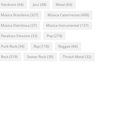
Hardcore
(64)
Jazz
(48)
Metal
(64)
Música Brasileira
(327)
Música Catarinense
(408)
Música Eletrônica
(37)
Música Instrumental
(137)
Parafuso Silvestre
(33)
Pop
(274)
Punk Rock
(34)
Rap
(118)
Reggae
(66)
Rock
(519)
Stoner Rock
(39)
Thrash Metal
(32)