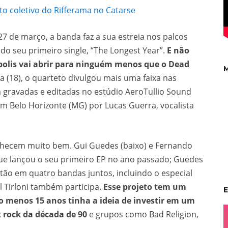
 coletivo do Rifferama no Catarse
7 de março, a banda faz a sua estreia nos palcos
o seu primeiro single, “The Longest Year”.
E não
polis vai abrir para ninguém menos que o Dead
M
a (18), o quarteto divulgou mais uma faixa nas
m gravadas e editadas no estúdio AeroTullio Sound
em Belo Horizonte (MG) por Lucas Guerra, vocalista
nhecem muito bem. Gui Guedes (baixo) e Fernando
que lançou o seu primeiro EP no ano passado; Guedes
stão em quatro bandas juntos, incluindo o especial
ol Tirloni também participa.
Esse projeto tem um
E
lo menos 15 anos tinha a ideia de investir em um
 rock da década de 90
e grupos como Bad Religion,