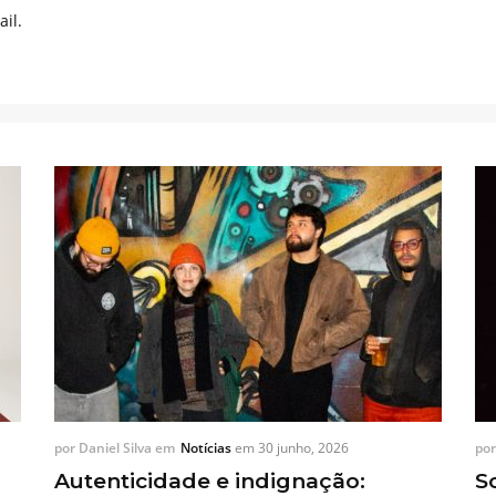
il.
por
Daniel Silva
em
Notícias
em
30 junho, 2026
po
Autenticidade e indignação:
S