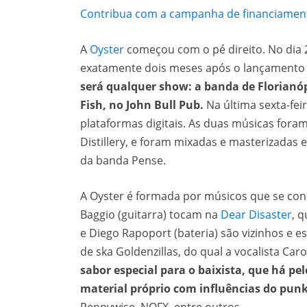
Contribua com a campanha de financiamento
A
Oyster
começou com o pé direito. No dia 2
exatamente dois meses após o lançamento d
será qualquer show: a banda de Florianó
Fish, no John Bull Pub.
Na última sexta-feir
plataformas digitais. As duas músicas fora
Distillery, e foram mixadas e masterizadas 
da banda Pense.
A Oyster é formada por músicos que se co
Baggio (guitarra) tocam na
Dear Disaster
, 
e Diego Rapoport (bateria) são vizinhos e e
de ska Goldenzillas, do qual a vocalista Car
sabor especial para o baixista, que há pe
material próprio com influências do punk