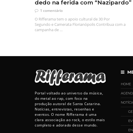
dedo na ferida com “Nazipardo”
1 comentário
O Rifferama tem o apoio cultural de 30 Por
Segundo e Camerata Florianópolis Contribua com a
campanha de …
M
HOME
Portal voltado ao universo da música,
AGEND
do metal ao rap, com foco na
NOTÍCI
produção autoral de Santa Catarina.
Notícias, entrevistas, resenhas e
GE
eventos. O nome Rifferama é uma
clara associação ao rock, o estilo mais
EV
completo e adorado desse mundo.
EN